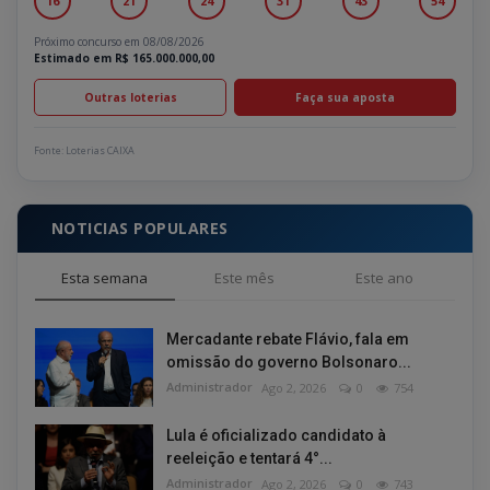
16
21
24
31
43
54
Próximo concurso em 08/08/2026
Estimado em R$ 165.000.000,00
Outras loterias
Faça sua aposta
Fonte: Loterias CAIXA
NOTICIAS POPULARES
Esta semana
Este mês
Este ano
Mercadante rebate Flávio, fala em
omissão do governo Bolsonaro...
Administrador
Ago 2, 2026
0
754
Lula é oficializado candidato à
reeleição e tentará 4°...
Administrador
Ago 2, 2026
0
743