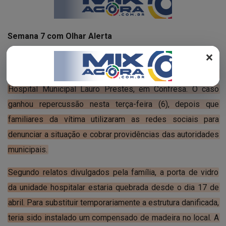
REGISTO
Semana 7 com Olhar Alerta
×
Uma criança de apenas 1 ano sofreu uma fratura na perna
após ser atingida por uma estrutura provisória instalada no
Hospital Municipal Lauro Prestes, em Confresa. O caso
ganhou repercussão nesta terça-feira (6), depois que
familiares da vítima utilizaram as redes sociais para
denunciar a situação e cobrar providências das autoridades
municipais.
Segundo relatos divulgados pela família, a porta de vidro
da unidade hospitalar estaria quebrada desde o dia 17 de
abril. Para substituir temporariamente a estrutura danificada,
teria sido instalado um compensado de madeira no local. A