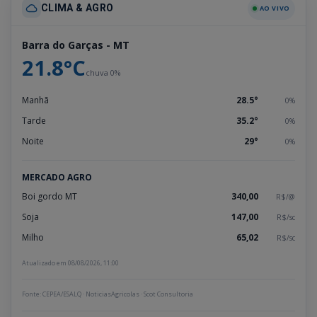
CLIMA & AGRO
AO VIVO
Barra do Garças - MT
21.8°C
chuva 0%
Manhã
28.5°
0%
Tarde
35.2°
0%
Noite
29°
0%
MERCADO AGRO
Boi gordo MT
340,00
R$/@
Soja
147,00
R$/sc
Milho
65,02
R$/sc
Atualizado em 08/08/2026, 11:00
Fonte: CEPEA/ESALQ · NoticiasAgricolas · Scot Consultoria