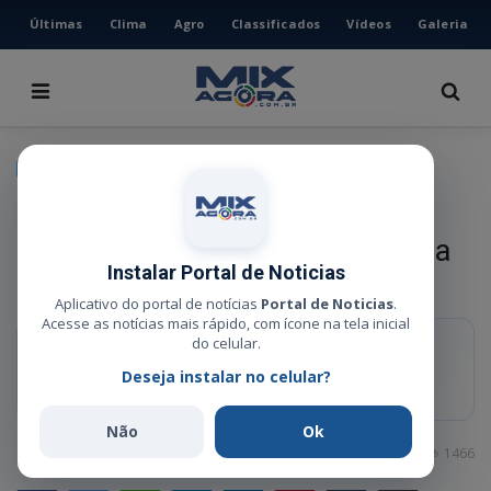
Últimas
Clima
Agro
Classificados
Vídeos
Galeria
HOME
ÚLTIMAS
CLIMA
CIDADE
AGRO
Criança sofre fratura após ser
CLASSIFICADOS
atingida por estrutura provisória
VÍDEOS
Instalar Portal de Noticias
em hospital de Confresa
GALERIA
Aplicativo do portal de notícias
Portal de Noticias
.
Acesse as notícias mais rápido, com ícone na tela inicial
ESPORTE
do celular.
RESUMO RÁPIDO
Deseja instalar no celular?
Família denunciou caso nas redes sociais após porta improvisada
POLÍCIA
atingir menino de 1 ano no Hospital Municipal Lauro Prestes.
POLÍTICA
Não
Ok
Administrador
Mai 7, 2026
0
1466
MUSICA