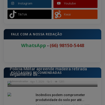
Instagram
Youtube
TikTok
Kwai
FALE COM A NOSSA REDAÇÃO
WhatsApp
-
(66) 98150-5448
POLÍCIA
Polícia Militar apreende madeira retirada
POSTAGENS RECOMENDADAS
ilegalmente de...
Administrador
Ago 7, 2026
0
1285
Incêndios podem comprometer
produtividade do solo por até...