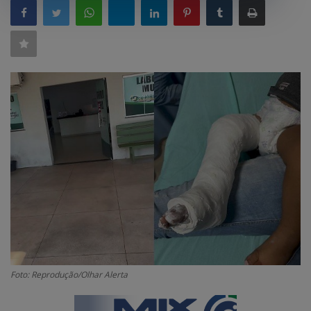
GERAL
SAÚDE
CIDADE
MEIO AMBIENTE
COMO ANUNCIAR
EDUCAÇÃO
RÁDIO AO VIVO
QUEM SOMOS
CONTATO
MIX AGORA TV
Foto: Reprodução/Olhar Alerta
CONECTE-SE