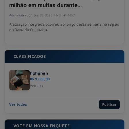
milhão em multas durante...
ata
Administrador
Jun 28, 2026
0
1457
Admin
rsar.
A atuação integrada ocorreu ao longo desta semana na região
O sus
da Baixada Cuiabana.
CLASSIFICADOS
hghghgh
R$ 1.000,00
Veículos
Ver todos
Publicar
VOTE EM NOSSA ENQUETE