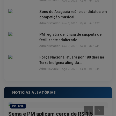
Administrador
Ago 7, 2026
0
1239
Sons do Araguaia reúne candidatos em
competição musical...
Administrador
Ago 7, 2026
0
1177
PM registra denúncia de suspeita de
fertilizante adulterado...
Administrador
Ago 7, 2026
0
1241
Força Nacional atuará por 180 dias na
Terra Indígena atingida...
Administrador
Ago 7, 2026
0
1244
NOTICIAS ALEATÓRIAS
POLÍCIA
PO
ar
Sema e PM aplicam cerca de R$ 1,5
Hom