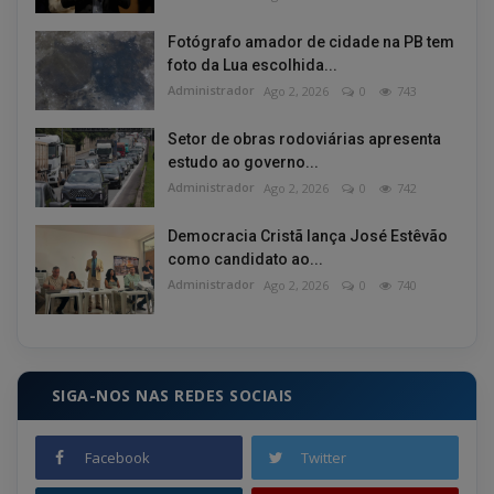
Fotógrafo amador de cidade na PB tem
foto da Lua escolhida...
Administrador
Ago 2, 2026
0
743
Setor de obras rodoviárias apresenta
estudo ao governo...
Administrador
Ago 2, 2026
0
742
Democracia Cristã lança José Estêvão
como candidato ao...
Administrador
Ago 2, 2026
0
740
SIGA-NOS NAS REDES SOCIAIS
Facebook
Twitter