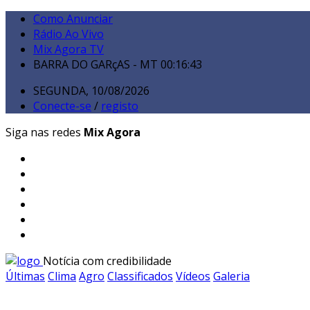
Como Anunciar
Rádio Ao Vivo
Mix Agora TV
BARRA DO GARçAS - MT
00:16:44
SEGUNDA, 10/08/2026
Conecte-se
/
registo
Siga nas redes
Mix Agora
Notícia com credibilidade
Últimas
Clima
Agro
Classificados
Vídeos
Galeria