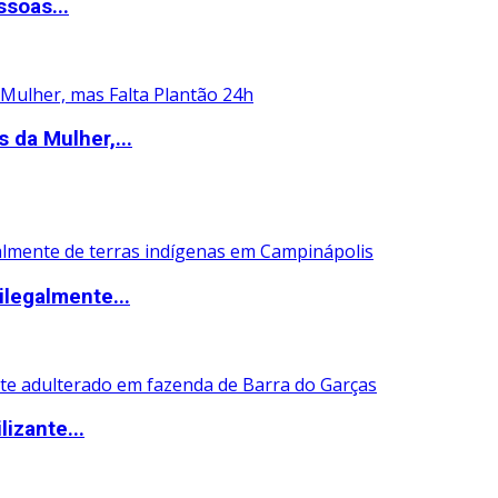
ssoas...
 da Mulher,...
ilegalmente...
izante...