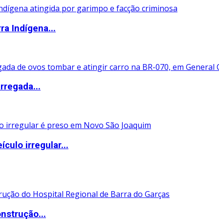
ra Indígena...
rregada...
ulo irregular...
nstrução...