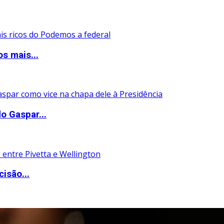
s mais...
o Gaspar...
isão...