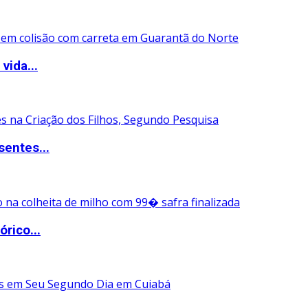
vida...
entes...
rico...