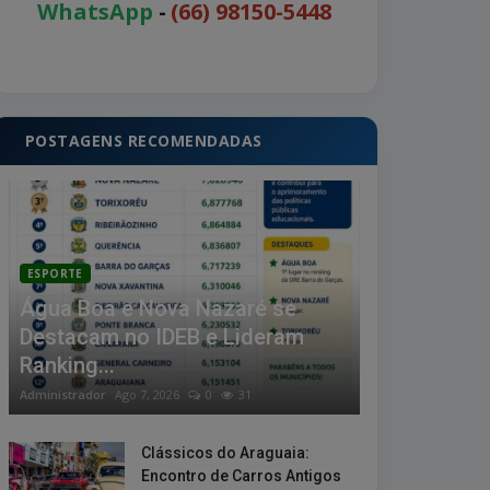
WhatsApp
-
(66) 98150-5448
POSTAGENS RECOMENDADAS
ESPORTE
Água Boa e Nova Nazaré se
Destacam no IDEB e Lideram
Ranking...
Administrador
Ago 7, 2026
0
31
Clássicos do Araguaia:
Encontro de Carros Antigos