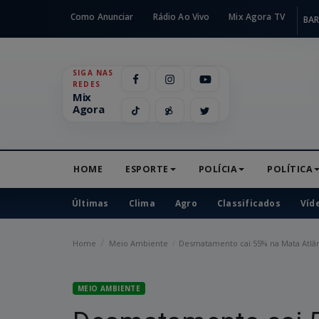
Como Anunciar
Rádio Ao Vivo
Mix Agora TV
BAR
SIGA NAS
REDES
Mix
Agora
HOME
ESPORTE
POLÍCIA
POLÍTICA
Últimas
Clima
Agro
Classificados
Víd
Home
Meio Ambiente
Desmatamento cai 55% na Mata Atlân
MEIO AMBIENTE