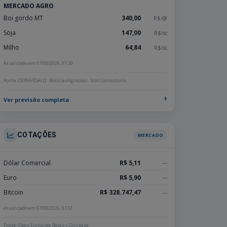
MERCADO AGRO
Boi gordo MT
340,00
R$/@
Soja
147,00
R$/sc
Milho
64,84
R$/sc
Atualizado em 07/08/2026, 07:30
Fonte: CEPEA/ESALQ · NoticiasAgricolas · Scot Consultoria
›
Ver previsão completa
COTAÇÕES
MERCADO
Dólar Comercial
R$ 5,11
—
Euro
R$ 5,90
—
Bitcoin
R$ 328.747,47
—
Atualizado em 07/08/2026, 07:51
Fonte: Open Exchange Rates + Coinbase