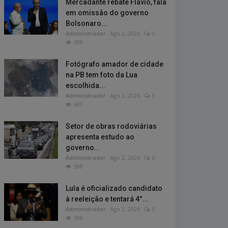
Mercadante rebate Flávio, fala
em omissão do governo
Bolsonaro...
Administrador
Ago 2, 2026
0
608
Fotógrafo amador de cidade
na PB tem foto da Lua
escolhida...
Administrador
Ago 2, 2026
0
600
Setor de obras rodoviárias
apresenta estudo ao
governo...
Administrador
Ago 2, 2026
0
598
Lula é oficializado candidato
à reeleição e tentará 4°...
Administrador
Ago 2, 2026
0
598