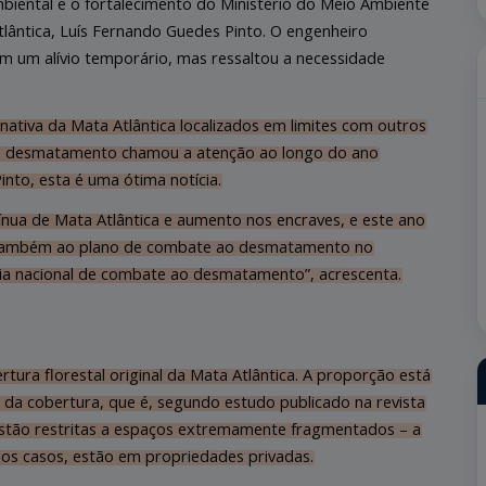
 ambiental e o fortalecimento do Ministério do Meio Ambiente
tlântica, Luís Fernando Guedes Pinto. O engenheiro
 um alívio temporário, mas ressaltou a necessidade
ativa da Mata Atlântica localizados em limites com outros
 o desmatamento chamou a atenção ao longo do ano
nto, esta é uma ótima notícia.
nua de Mata Atlântica e aumento nos encraves, e este ano
ve também ao plano de combate ao desmatamento no
gia nacional de combate ao desmatamento”, acrescenta.
ra florestal original da Mata Atlântica. A proporção está
 da cobertura, que é, segundo estudo publicado na revista
s estão restritas a espaços extremamente fragmentados – a
dos casos, estão em propriedades privadas.