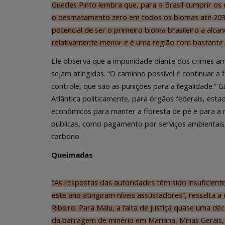
Guedes Pinto lembra que, para o Brasil cumprir os
o desmatamento zero em todos os biomas até 2030
potencial de ser o primeiro bioma brasileiro a alc
relativamente menor e é uma região com bastante 
Ele observa que a impunidade diante dos crimes a
sejam atingidas. “O caminho possível é continuar a
controle, que são as punições para a ilegalidade.” 
Atlântica politicamente, para órgãos federais, estad
econômicos para manter a floresta de pé e para a re
públicas, como pagamento por serviços ambientai
carbono.
Queimadas
“As respostas das autoridades têm sido insuficien
este ano atingiram níveis assustadores”, ressalta a 
Ribeiro. Para Malu, a falta de justiça quase uma 
da barragem de minério em Mariana, Minas Gerais, é