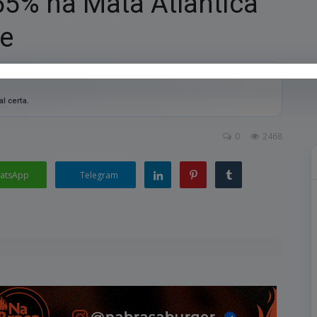
5% na Mata Atlântica
re
l certa.
0
2468
atsApp
Telegram