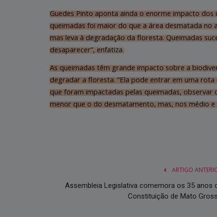
Guedes Pinto aponta ainda o enorme impacto dos in
queimadas foi maior do que a área desmatada no 
mas leva à degradação da floresta. Queimadas su
desaparecer”, enfatiza.
As queimadas têm grande impacto sobre a biodivers
degradar a floresta. “Ela pode entrar em uma rota i
que foram impactadas pelas queimadas, observar c
menor que o do desmatamento, mas, nos médio e l
ARTIGO ANTERI
Assembleia Legislativa comemora os 35 anos 
Constituição de Mato Gros