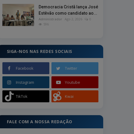
Democracia Cristã lança José
Estêvão como candidato ao...
Administrador
Ago 2, 2026
0
596
SIGA-NOS NAS REDES SOCIAIS
Facebook
Twitter
Instagram
Youtube
TikTok
Kwai
FALE COM A NOSSA REDAÇÃO