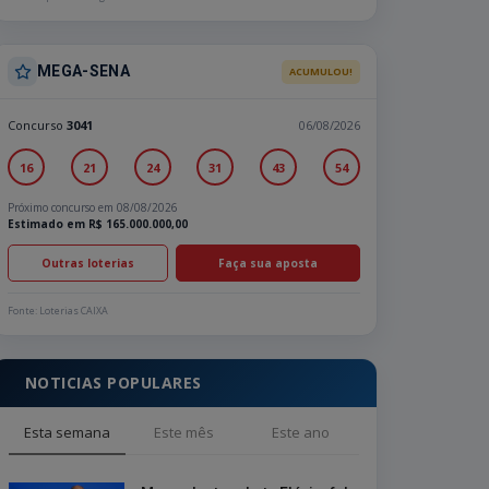
MEGA-SENA
ACUMULOU!
Concurso
3041
06/08/2026
16
21
24
31
43
54
Próximo concurso em 08/08/2026
Estimado em R$ 165.000.000,00
Outras loterias
Faça sua aposta
Fonte: Loterias CAIXA
NOTICIAS POPULARES
Esta semana
Este mês
Este ano