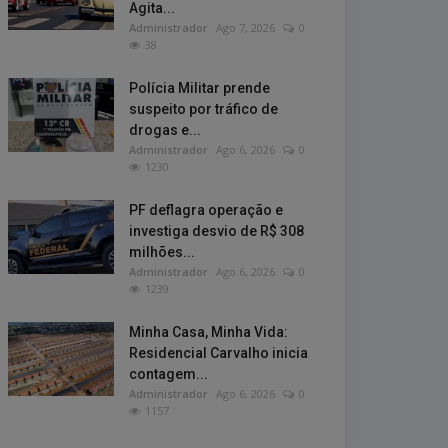
Agita...
Administrador
Ago 7, 2026
0
38
Polícia Militar prende
suspeito por tráfico de
drogas e...
Administrador
Ago 6, 2026
0
1230
PF deflagra operação e
investiga desvio de R$ 308
milhões...
Administrador
Ago 6, 2026
0
1239
Minha Casa, Minha Vida:
Residencial Carvalho inicia
contagem...
Administrador
Ago 6, 2026
0
1157