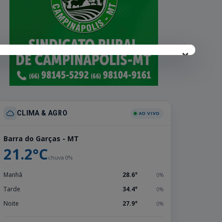
×
CLIMA & AGRO
AO VIVO
Barra do Garças - MT
21.2°C
chuva 0%
Manhã
28.6°
0%
Tarde
34.4°
0%
Noite
27.9°
0%