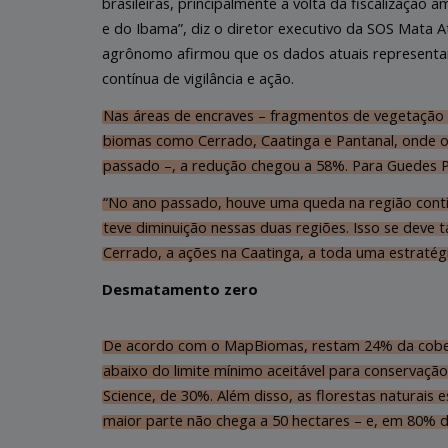
brasileiras, principalmente a volta da fiscalização
e do Ibama”, diz o diretor executivo da SOS Mata A
agrônomo afirmou que os dados atuais representam
contínua de vigilância e ação.
Nas áreas de encraves – fragmentos de vegetação n
biomas como Cerrado, Caatinga e Pantanal, onde
passado –, a redução chegou a 58%. Para Guedes Pi
“No ano passado, houve uma queda na região contí
teve diminuição nessas duas regiões. Isso se de
Cerrado, a ações na Caatinga, a toda uma estraté
Desmatamento zero
De acordo com o MapBiomas, restam 24% da cobertu
abaixo do limite mínimo aceitável para conservação
Science, de 30%. Além disso, as florestas naturai
maior parte não chega a 50 hectares – e, em 80% 