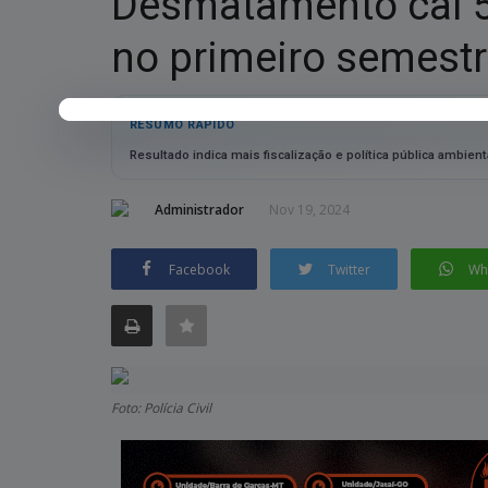
Desmatamento cai 5
no primeiro semest
RESUMO RÁPIDO
Resultado indica mais fiscalização e política pública ambienta
Administrador
Nov 19, 2024
Facebook
Twitter
Wh
Foto: Polícia Civil