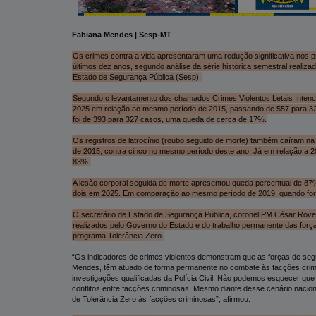
Fabiana Mendes | Sesp-MT
Os crimes contra a vida apresentaram uma redução significativa nos
últimos dez anos, segundo análise da série histórica semestral realiz
Estado de Segurança Pública (Sesp).
Segundo o levantamento dos chamados Crimes Violentos Letais Intenci
2025 em relação ao mesmo período de 2015, passando de 557 para 32
foi de 393 para 327 casos, uma queda de cerca de 17%.
Os registros de latrocínio (roubo seguido de morte) também caíram na
de 2015, contra cinco no mesmo período deste ano. Já em relação a 2
83%.
A lesão corporal seguida de morte apresentou queda percentual de 87
dois em 2025. Em comparação ao mesmo período de 2019, quando fora
O secretário de Estado de Segurança Pública, coronel PM César Roveri
realizados pelo Governo do Estado e do trabalho permanente das forç
programa Tolerância Zero.
“Os indicadores de crimes violentos demonstram que as forças de seg
Mendes, têm atuado de forma permanente no combate às facções crimino
investigações qualificadas da Polícia Civil. Não podemos esquecer que
conflitos entre facções criminosas. Mesmo diante desse cenário nacion
de Tolerância Zero às facções criminosas”, afirmou.