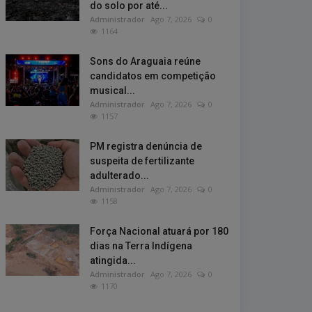
do solo por até...
Administrador
Ago 7, 2026
0
1164
Sons do Araguaia reúne
candidatos em competição
musical...
Administrador
Ago 7, 2026
0
1157
PM registra denúncia de
suspeita de fertilizante
adulterado...
Administrador
Ago 7, 2026
0
1158
Força Nacional atuará por 180
dias na Terra Indígena
atingida...
Administrador
Ago 7, 2026
0
1170