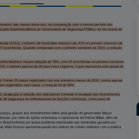
 primeiros seis meses deste ano, na comparação com o mesmo período dos
ada pela Superintendência do Observatório de Segurança Pública, da Secretaria de
onais (CVLI), o número de homicídios dolosos caiu 41% no primeiro semestre de
7 ocorrências. Quando comparado com o primeiro semestre de 2019, a redução
 série histórica. Houve redução de 79%, com 24 ocorrências no primeiro semestre
019, o número passou de 29 para cinco registros, o que representa uma queda de
%. Foram 15 casos registrados nos seis primeiros meses de 2015, contra apenas
m registrados sete casos, a redução foi de 60%.
, avalia que a redução dos indicadores criminais é resultado dos investimentos
as de segurança no enfrentamento às facções criminosas, como parte do
urança, graças aos investimentos feitos pela gestão do governador Mauro
sas, por meio de ações ostensivas e repressivas da Polícia Militar, além de
 o Brasil enfrenta um grave problema relacionado aos homicídios gerados por
al, Mato Grosso apresenta queda nos índices de crimes violentos com a política