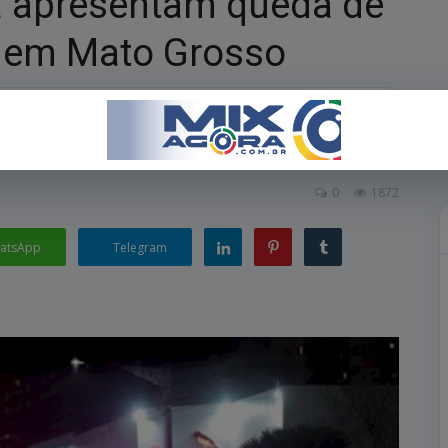
da apresentam queda de
 em Mato Grosso
rporal seguida de morte.
0
1872
atsApp
Telegram