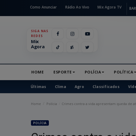
Como Anunciar
Rádio Ao Vivo
Mix Agora TV
BAR
SIGA NAS
REDES
Mix
Agora
HOME
ESPORTE
POLÍCIA
POLÍTICA
Últimas
Clima
Agro
Classificados
Víd
Home
Polícia
Crimes contra a vida apresentam queda de a
POLÍCIA