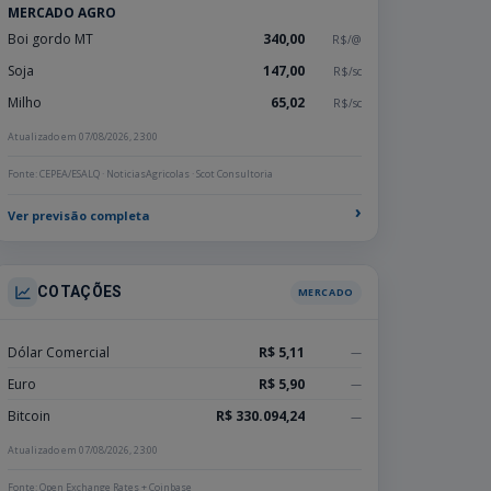
MERCADO AGRO
Boi gordo MT
340,00
R$/@
Soja
147,00
R$/sc
Milho
65,02
R$/sc
Atualizado em 07/08/2026, 23:00
Fonte: CEPEA/ESALQ · NoticiasAgricolas · Scot Consultoria
›
Ver previsão completa
COTAÇÕES
MERCADO
Dólar Comercial
R$ 5,11
—
Euro
R$ 5,90
—
Bitcoin
R$ 330.094,24
—
Atualizado em 07/08/2026, 23:00
Fonte: Open Exchange Rates + Coinbase