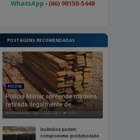
WhatsApp
-
(66) 98150-5448
POSTAGENS RECOMENDADAS
POLÍCIA
Polícia Militar apreende madeira
retirada ilegalmente de...
Administrador
Ago 7, 2026
0
1202
Incêndios podem
comprometer produtividade