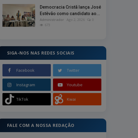
Democracia Cristã lança José
Estêvão como candidato ao...
Administrador
Ago 2, 2026
0
673
SIGA-NOS NAS REDES SOCIAIS
Facebook
Twitter
Instagram
Youtube
TikTok
Kwai
FALE COM A NOSSA REDAÇÃO