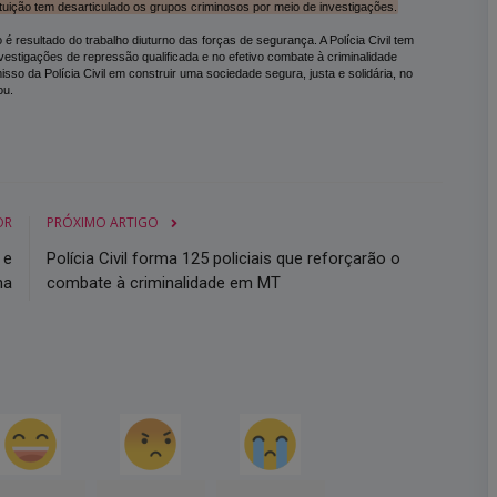
stituição tem desarticulado os grupos criminosos por meio de investigações.
é resultado do trabalho diuturno das forças de segurança. A Polícia Civil tem
stigações de repressão qualificada e no efetivo combate à criminalidade
o da Polícia Civil em construir uma sociedade segura, justa e solidária, no
ou.
OR
PRÓXIMO ARTIGO
 e
Polícia Civil forma 125 policiais que reforçarão o
na
combate à criminalidade em MT