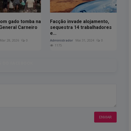
com gado tomba na
Facção invade alojamento,
General Carneiro
sequestra 14 trabalhadores
e...
Mar 28, 2026
0
Administrador
Mai 31, 2024
0
1175
 DO FACEBOOK
ENVIAR