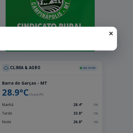
×
CLIMA & AGRO
AO VIVO
Barra do Garças - MT
28.9°C
chuva 0%
Manhã
28.4°
0%
Tarde
33.8°
0%
Noite
26.8°
0%