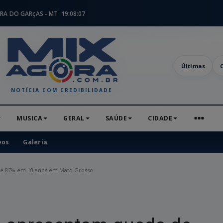
RA DO GARçAS - MT
19:08:08
Últimas
NOTÍCIA COM CREDIBILIDADE
MUSICA
GERAL
SAÚDE
CIDADE
eos
Galeria
té 87% em 10 anos em Mato Grosso