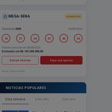
MEGA-SENA
ACUMULOU!
Concurso
3041
06/08/2026
16
21
24
31
43
54
Próximo concurso em 08/08/2026
Estimado em R$ 165.000.000,00
Outras loterias
Faça sua aposta
Fonte: Loterias CAIXA
NOTICIAS POPULARES
Esta semana
Este mês
Este ano