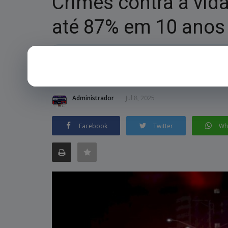
Crimes contra a vi
até 87% em 10 anos
RESUMO RÁPIDO
Dados da Sesp englobam homicídios, latrocínios e lesão co
Administrador
Jul 8, 2025
Facebook
Twitter
Wh