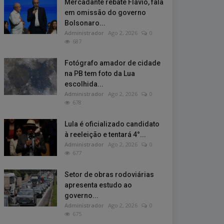
Mercadante rebate Flávio, fala
em omissão do governo
Bolsonaro...
Administrador
Ago 2, 2026
0
687
Fotógrafo amador de cidade
na PB tem foto da Lua
escolhida...
Administrador
Ago 2, 2026
0
678
Lula é oficializado candidato
à reeleição e tentará 4°...
Administrador
Ago 2, 2026
0
677
Setor de obras rodoviárias
apresenta estudo ao
governo...
Administrador
Ago 2, 2026
0
675