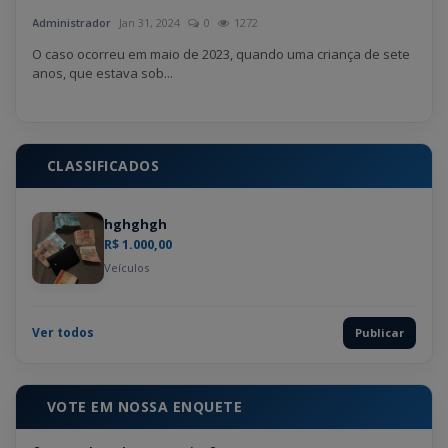
Administrador
Jan 31, 2024
0
1272
Admin
O caso ocorreu em maio de 2023, quando uma criança de sete
Dese
anos, que estava sob...
agron
CLASSIFICADOS
hghghgh
R$ 1.000,00
Veículos
Ver todos
Publicar
VOTE EM NOSSA ENQUETE