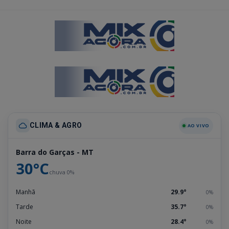
CLIMA & AGRO
AO VIVO
Barra do Garças - MT
30°C
chuva 0%
Manhã
29.9°
0%
Tarde
35.7°
0%
Noite
28.4°
0%