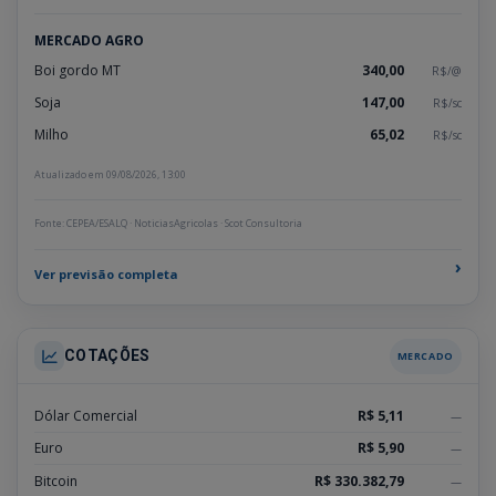
MERCADO AGRO
Boi gordo MT
340,00
R$/@
Soja
147,00
R$/sc
Milho
65,02
R$/sc
Atualizado em 09/08/2026, 13:00
Fonte: CEPEA/ESALQ · NoticiasAgricolas · Scot Consultoria
›
Ver previsão completa
COTAÇÕES
MERCADO
Dólar Comercial
R$ 5,11
—
Euro
R$ 5,90
—
Bitcoin
R$ 330.382,79
—