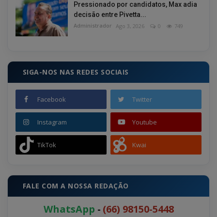
Pressionado por candidatos, Max adia
decisão entre Pivetta...
Administrador
Ago 3, 2026
0
749
SIGA-NOS NAS REDES SOCIAIS
Facebook
Twitter
Instagram
Youtube
TikTok
Kwai
FALE COM A NOSSA REDAÇÃO
WhatsApp
-
(66) 98150-5448