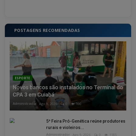
POSTAGENS RECOMENDADAS
ESPORTE
Novos bancos são instalados no Terminal do
CPA 3 em Cuiabá
Administrador
Ago 9, 2026
0
100
5ª Feira Pró-Genética reúne produtores
rurais e violeiros...
Administrador
Ago 9, 2026
0
1185