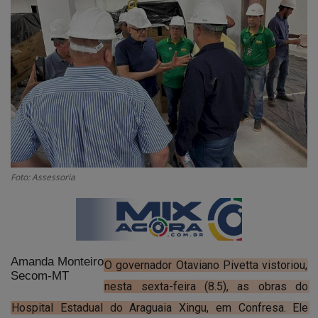
GERAL
SAÚDE
CIDADE
MEIO AMBIENTE
COMO ANUNCIAR
EDUCAÇÃO
Foto: Assessoria
RÁDIO AO VIVO
QUEM SOMOS
CONTATO
Amanda Monteiro
MIX AGORA TV
O governador Otaviano Pivetta vistoriou,
Secom-MT
nesta sexta-feira (8.5), as obras do
CONECTE-SE
Hospital Estadual do Araguaia Xingu, em Confresa. Ele