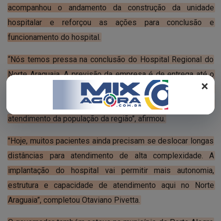
REGISTO
acompanhou o andamento da construção da unidade
hospitalar e reforçou as ações para conclusão e
funcionamento do hospital.
“Nós temos pressa na conclusão do Hospital Regional do
Norte Araguaia. A previsão da empresa é de entrega até o
×
final do ano, em dezembro, e paralelamente já estamos
trabalhando na etapa de equipagem para garantir o
atendimento da população da região", afirmou.
"Hoje, muitos pacientes ainda precisam se deslocar longas
distâncias para atendimento de alta complexidade. A
implantação do hospital vai permitir mais autonomia,
estrutura e capacidade de atendimento aqui no Norte
Araguaia”, completou Otaviano Pivetta.