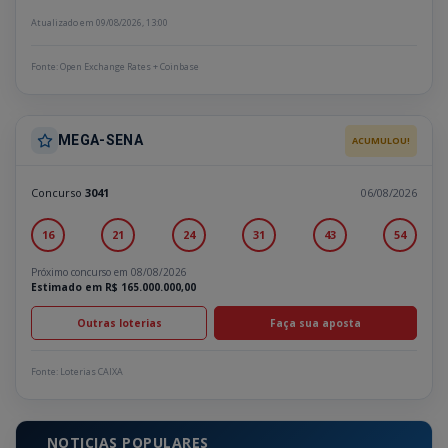
Atualizado em 09/08/2026, 13:00
Fonte: Open Exchange Rates + Coinbase
MEGA-SENA
ACUMULOU!
Concurso
3041
06/08/2026
16
21
24
31
43
54
Próximo concurso em 08/08/2026
Estimado em R$ 165.000.000,00
Outras loterias
Faça sua aposta
Fonte: Loterias CAIXA
NOTICIAS POPULARES