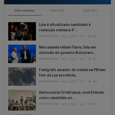
Esta semana
Este mês
Este ano
Lula é oficializado candidato à
reeleição e tentará 4°...
Administrador
Ago 2, 2026
0
862
Mercadante rebate Flávio, fala em
omissão do governo Bolsonaro...
Administrador
Ago 2, 2026
0
793
Fotógrafo amador de cidade na PB tem
foto da Lua escolhida...
Administrador
Ago 2, 2026
0
786
Democracia Cristã lança José Estêvão
como candidato ao...
Administrador
Ago 2, 2026
0
782