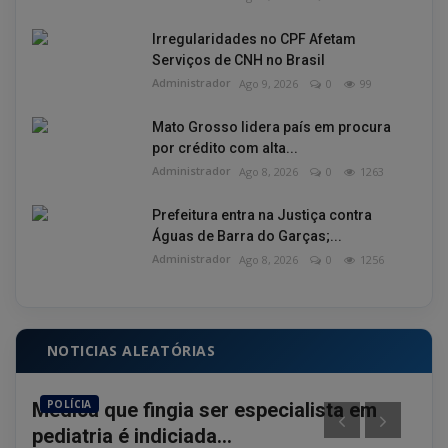
Irregularidades no CPF Afetam
Serviços de CNH no Brasil
Administrador
Ago 9, 2026
0
99
Mato Grosso lidera país em procura
por crédito com alta...
Administrador
Ago 8, 2026
0
1263
Prefeitura entra na Justiça contra
Águas de Barra do Garças;...
Administrador
Ago 8, 2026
0
1256
NOTICIAS ALEATÓRIAS
POLÍCIA
GE
Médica que fingia ser especialista em
Eco
pediatria é indiciada...
sup