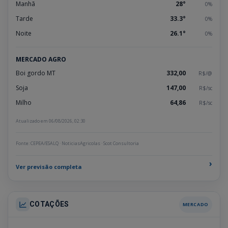
Manhã
28°
0%
Tarde
33.3°
0%
Noite
26.1°
0%
MERCADO AGRO
Boi gordo MT
332,00
R$/@
Soja
147,00
R$/sc
Milho
64,86
R$/sc
Atualizado em 06/08/2026, 02:30
Fonte: CEPEA/ESALQ · NoticiasAgricolas · Scot Consultoria
›
Ver previsão completa
COTAÇÕES
MERCADO