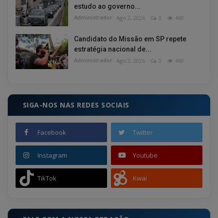
estudo ao governo...
Administrador
Ago 2, 2026
0
460
Candidato do Missão em SP repete
estratégia nacional de...
Administrador
Ago 2, 2026
0
460
SIGA-NOS NAS REDES SOCIAIS
Facebook
Twitter
Instagram
Youtube
TikTok
Kwai