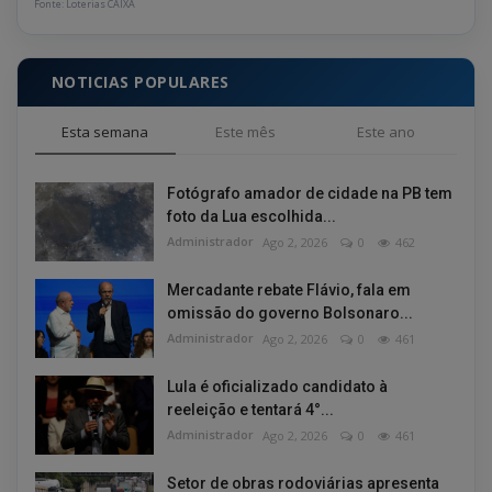
Fonte: Loterias CAIXA
NOTICIAS POPULARES
Esta semana
Este mês
Este ano
Fotógrafo amador de cidade na PB tem
foto da Lua escolhida...
Administrador
Ago 2, 2026
0
462
Mercadante rebate Flávio, fala em
omissão do governo Bolsonaro...
Administrador
Ago 2, 2026
0
461
Lula é oficializado candidato à
reeleição e tentará 4°...
Administrador
Ago 2, 2026
0
461
Setor de obras rodoviárias apresenta