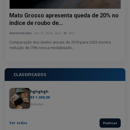
Mato Grosso apresenta queda de 20% no
Cri
índice de roubo de...
pel
Administrador
Jun 10, 2026
0
1412
Admin
Comparação dos dados anuais de 2019 para 2025 mostra
Segu
redução de 70% nessa modalidade...
brinc
CLASSIFICADOS
hghghgh
R$ 1.000,00
Veículos
Ver todos
Publicar