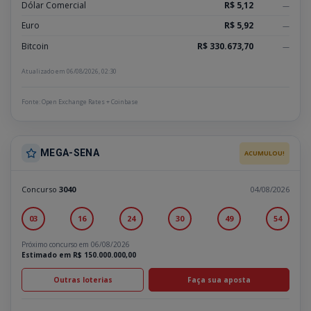
Dólar Comercial
R$ 5,12
—
Euro
R$ 5,92
—
Bitcoin
R$ 330.673,70
—
Atualizado em 06/08/2026, 02:30
Fonte: Open Exchange Rates + Coinbase
MEGA-SENA
ACUMULOU!
Concurso
3040
04/08/2026
03
16
24
30
49
54
Próximo concurso em 06/08/2026
Estimado em R$ 150.000.000,00
Outras loterias
Faça sua aposta