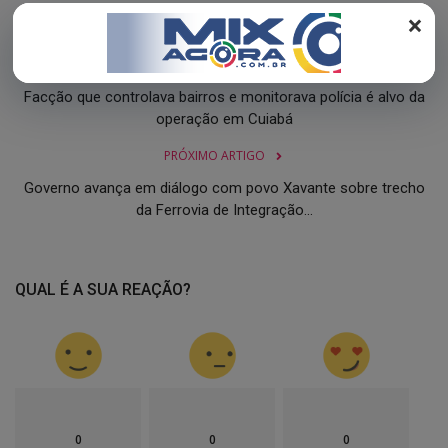
REGISTO
×
ARTIGO ANTERIOR
Facção que controlava bairros e monitorava polícia é alvo da
operação em Cuiabá
PRÓXIMO ARTIGO
Governo avança em diálogo com povo Xavante sobre trecho
da Ferrovia de Integração...
QUAL É A SUA REAÇÃO?
0
0
0