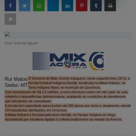
GERAL
SAÚDE
CIDADE
MEIO AMBIENTE
Foto: Gabriel Aguiar
COMO ANUNCIAR
EDUCAÇÃO
RÁDIO AO VIVO
Rui Matos
O Governo de Mato Grosso inaugurou, nesta segunda-feira (30.3), a
Escola Estadual Indígena Kisedje, localizada na Aldeia Khikatxi, na
Seduc-MT
Terra Indígena Wawi, no município de Querência.
QUEM SOMOS
Com investimento de R$ 2,5 milhões, a nova estrutura conta com oito salas de aula,
refeitório e dependências administrativas, ampliando as condições de atendimento
CONTATO
aos estudantes da comunidade.
A escola tem capacidade para receber até 200 alunos por turno e, atualmente, atende
174 estudantes distribuídos em 14 turmas.
MIX AGORA TV
A Aldeia Khikatxi é formada pelo povo Kisêdjê, no Parque Indígena do Xingu,
reconhecido por iniciativas ligadas à colheita tradicional e ao manejo da floresta.
CONECTE-SE