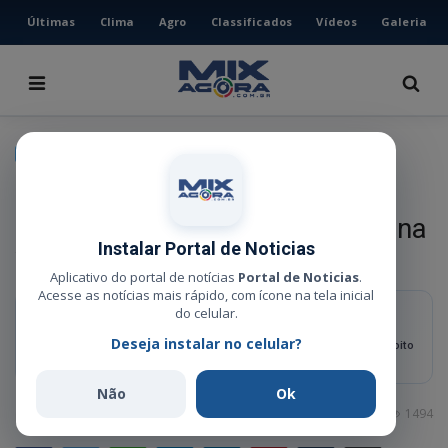
Últimas
Clima
Agro
Classificados
Vídeos
Galeria
HOME
ÚLTIMAS
CLIMA
CIDADE
AGRO
Governo de MT inaugura nova
CLASSIFICADOS
escola indígena na Terra Indígena
VÍDEOS
Instalar Portal de Noticias
Wawi em Querência
GALERIA
Aplicativo do portal de notícias
Portal de Noticias
.
Acesse as notícias mais rápido, com ícone na tela inicial
ESPORTE
do celular.
RESUMO RÁPIDO
Deseja instalar no celular?
Com investimento de R$ 2,5 milhões, a nova estrutura conta com oito
POLÍCIA
salas de aula e tem capacidade para atender 200 alunos.
POLÍTICA
Não
Ok
Administrador
Mar 31, 2026
0
1494
MUSICA