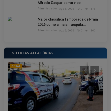
Alfredo Gaspar como vice...
Administrador
Ago 5, 2026
0
1176
Major classifica Temporada de Praia
2026 como a mais tranquila...
Administrador
Ago 5, 2026
0
1160
NOTICIAS ALEATÓRIAS
GERAL
CI
smo
entos