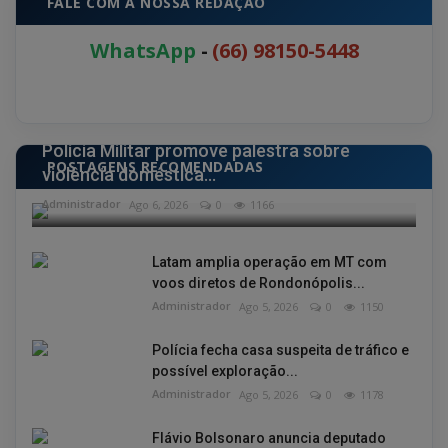
FALE COM A NOSSA REDAÇÃO
WhatsApp
-
(66) 98150-5448
POLÍCIA
Polícia Militar promove palestra sobre
POSTAGENS RECOMENDADAS
violência doméstica...
Administrador
Ago 6, 2026
0
1166
Latam amplia operação em MT com
voos diretos de Rondonópolis...
Administrador
Ago 5, 2026
0
1150
Polícia fecha casa suspeita de tráfico e
possível exploração...
Administrador
Ago 5, 2026
0
1178
Flávio Bolsonaro anuncia deputado