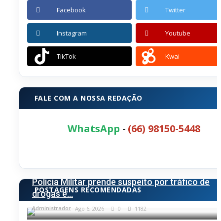
Facebook
Twitter
Instagram
Youtube
TikTok
Kwai
FALE COM A NOSSA REDAÇÃO
WhatsApp
-
(66) 98150-5448
POLÍCIA
Polícia Militar prende suspeito por tráfico de
POSTAGENS RECOMENDADAS
drogas e...
Administrador
Ago 6, 2026
0
1182