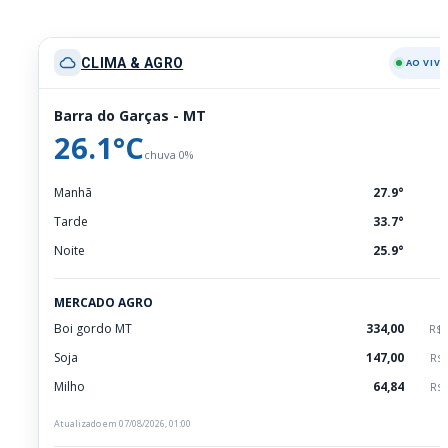
CLIMA & AGRO
AO VIV
Barra do Garças - MT
26.1°C
chuva 0%
Manhã
27.9°
Tarde
33.7°
Noite
25.9°
MERCADO AGRO
Boi gordo MT
334,00
R$
Soja
147,00
R$/
Milho
64,84
R$/
Atualizado em 07/08/2026, 01:00