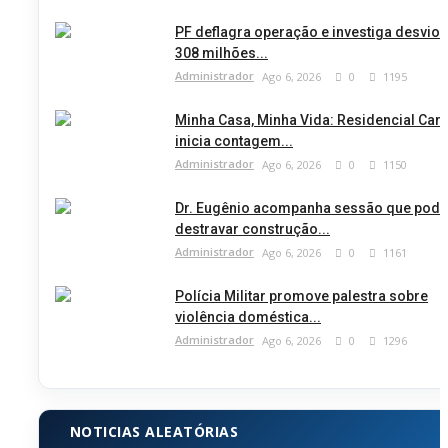
PF deflagra operação e investiga desvio 
308 milhões...
Administrador
Ago 6, 2026
0
1195
Minha Casa, Minha Vida: Residencial Car
inicia contagem...
Administrador
Ago 6, 2026
0
1150
Dr. Eugênio acompanha sessão que pode
destravar construção...
Administrador
Ago 6, 2026
0
1161
Polícia Militar promove palestra sobre
violência doméstica...
Administrador
Ago 6, 2026
0
1296
NOTICIAS ALEATÓRIAS