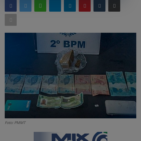
GERAL
SAÚDE
CIDADE
MEIO AMBIENTE
COMO ANUNCIAR
EDUCAÇÃO
RÁDIO AO VIVO
QUEM SOMOS
CONTATO
MIX AGORA TV
Foto: PMMT
CONECTE-SE