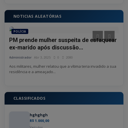
NOTICIAS ALEATÓRIAS
POLÍCIA
CI
 o
PM prende mulher suspeita de esfaquear
Ani
ex-marido após discussão...
gra
Administrador
Abr 3, 2025
0
2080
Admin
de
Aos militares, mulher relatou que a vítima teria invadido a sua
Progr
residência e a ameaçado...
shows
CLASSIFICADOS
hghghgh
R$ 1.000,00
Veículos