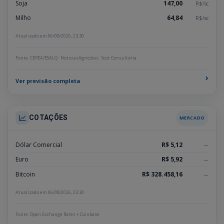
Soja
147,00
R$/sc
Milho
64,84
R$/sc
Atualizado em 06/08/2026, 23:30
Fonte: CEPEA/ESALQ · NoticiasAgricolas · Scot Consultoria
›
Ver previsão completa
COTAÇÕES
MERCADO
Dólar Comercial
R$ 5,12
—
Euro
R$ 5,92
—
Bitcoin
R$ 328.458,16
—
Atualizado em 06/08/2026, 23:30
Fonte: Open Exchange Rates + Coinbase