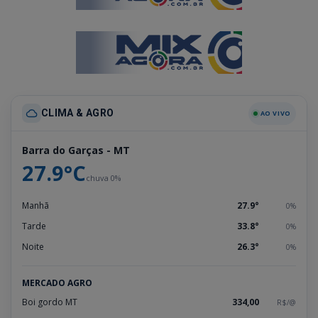
CLIMA & AGRO
AO VIVO
Barra do Garças - MT
27.9°C
chuva 0%
Manhã
27.9°
0%
Tarde
33.8°
0%
Noite
26.3°
0%
MERCADO AGRO
Boi gordo MT
334,00
R$/@