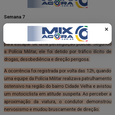
REGISTO
Semana 7
×
Um homem foi preso na tarde desta sexta-feira (29)
após se jogar com uma motocicleta no rio Araguaia
para escapar de uma perseguição policial. Segundo
a Polícia Militar, ele foi detido por tráfico ilícito de
drogas, desobediência e direção perigosa.
A ocorrência foi registrada por volta das 12h, quando
uma equipe da Polícia Militar realizava patrulhamento
ostensivo na região do bairro Cidade Velha e avistou
um motociclista em atitude suspeita. Ao perceber a
aproximação da viatura, o condutor demonstrou
nervosismo e mudou bruscamente de direção.