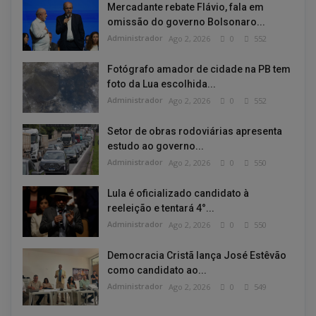
Mercadante rebate Flávio, fala em
omissão do governo Bolsonaro...
Administrador
Ago 2, 2026
0
552
Fotógrafo amador de cidade na PB tem
foto da Lua escolhida...
Administrador
Ago 2, 2026
0
552
Setor de obras rodoviárias apresenta
estudo ao governo...
Administrador
Ago 2, 2026
0
550
Lula é oficializado candidato à
reeleição e tentará 4°...
Administrador
Ago 2, 2026
0
550
Democracia Cristã lança José Estêvão
como candidato ao...
Administrador
Ago 2, 2026
0
549