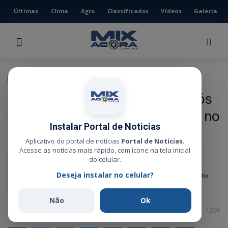
Últimas
Clima
Agro
Classificados
Vídeos
Galeria
HOME
ÚLTIMAS
CLIMA
POLÍCIA
AGRO
Homem é preso por tráfico após
CLASSIFICADOS
fugir da PM e entrar com moto no
VÍDEOS
Instalar Portal de Noticias
rio Araguaia
GALERIA
Aplicativo do portal de notícias
Portal de Noticias
.
Acesse as notícias mais rápido, com ícone na tela inicial
ESPORTE
do celular.
RESUMO RÁPIDO
Deseja instalar no celular?
Além da droga, foram apreendidos dinheiro em espécie, um aparelho
POLÍCIA
celular, um cartão bancário e a motocicleta utilizada na fuga.
POLÍTICA
Não
Ok
Administrador
Mai 30, 2026
0
1391
MUSICA