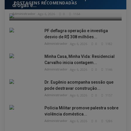
POSTAGENS RECOMENDADAS
drogas e...
Administrador
Ago 6, 2026
0
1164
PF deflagra operação e investiga
desvio de R$ 308 milhões...
Administrador
Ago 6, 2026
0
1182
Minha Casa, Minha Vida: Residencial
Carvalho inicia contagem...
Administrador
Ago 6, 2026
0
1146
Dr. Eugênio acompanha sessão que
pode destravar construção...
Administrador
Ago 6, 2026
0
1157
Polícia Militar promove palestra sobre
violência doméstica...
Administrador
Ago 6, 2026
0
1286