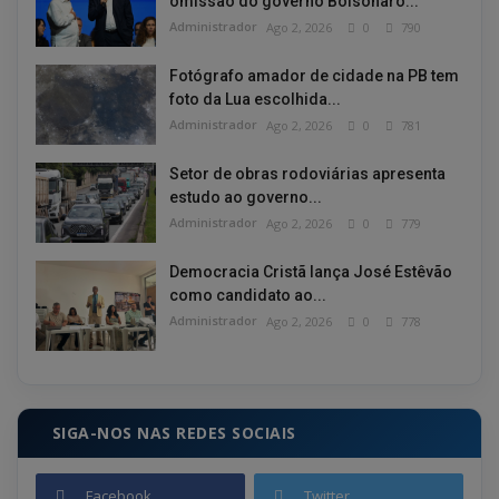
omissão do governo Bolsonaro...
Administrador
Ago 2, 2026
0
790
Fotógrafo amador de cidade na PB tem
foto da Lua escolhida...
Administrador
Ago 2, 2026
0
781
Setor de obras rodoviárias apresenta
estudo ao governo...
Administrador
Ago 2, 2026
0
779
Democracia Cristã lança José Estêvão
como candidato ao...
Administrador
Ago 2, 2026
0
778
SIGA-NOS NAS REDES SOCIAIS
Facebook
Twitter