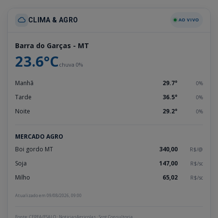
CLIMA & AGRO
AO VIVO
Barra do Garças - MT
23.6°C
chuva 0%
Manhã
29.7°
0%
Tarde
36.5°
0%
Noite
29.2°
0%
MERCADO AGRO
Boi gordo MT
340,00
R$/@
Soja
147,00
R$/sc
Milho
65,02
R$/sc
Atualizado em 09/08/2026, 09:00
Fonte: CEPEA/ESALQ · NoticiasAgricolas · Scot Consultoria