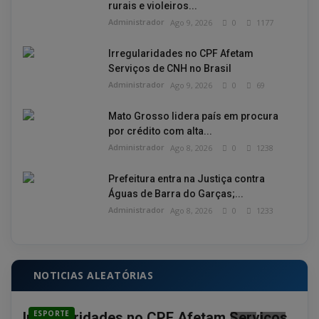
rurais e violeiros...
Administrador
Ago 9, 2026
0
1177
Irregularidades no CPF Afetam
Serviços de CNH no Brasil
Administrador
Ago 9, 2026
0
69
Mato Grosso lidera país em procura
por crédito com alta...
Administrador
Ago 8, 2026
0
1238
Prefeitura entra na Justiça contra
Águas de Barra do Garças;...
Administrador
Ago 8, 2026
0
1233
NOTICIAS ALEATÓRIAS
ESPORTE
PO
Irregularidades no CPF Afetam Serviços
Jai