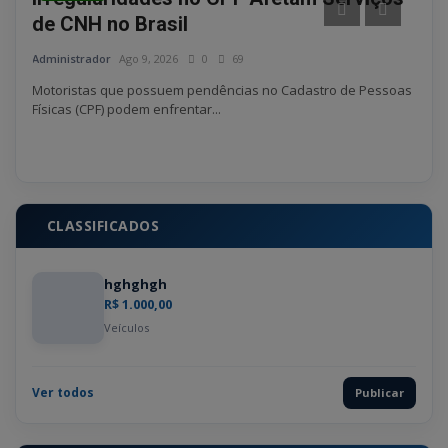
de CNH no Brasil
a p
Administrador
Ago 9, 2026
0
69
Admin
Motoristas que possuem pendências no Cadastro de Pessoas
Físicas (CPF) podem enfrentar...
CLASSIFICADOS
hghghgh
R$ 1.000,00
Veículos
Ver todos
Publicar