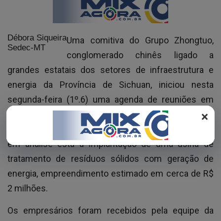
REGISTO
Débora Siqueira
Uma comitiva do Grupo Zhongtuo,
Sedec-MT
conglomerado chinês ligado a
grandes estatais dos setores de infraestrutura e
energia da Província de Sichuan, iniciou nesta
segunda-feira (1º.6) uma agenda de reuniões em
×
Mato Grosso para avaliar oportunidades de
investimento no setor energético. Entre os projetos
em análise está a implantação de uma usina de
tratamento de resíduos sólidos com geração de
energia, empreendimento estimado em cerca de R$
2 milhões.
Os empresários foram recebidos pela equipe da