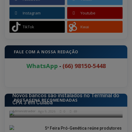
Instagram
Youtube
TikTok
Kwai
FALE COM A NOSSA REDAÇÃO
WhatsApp
-
(66) 98150-5448
ESPORTE
Novos bancos são instalados no Terminal do
POSTAGENS RECOMENDADAS
CPA 3 em Cuiabá
Administrador
Ago 9, 2026
0
69
5ª Feira Pró-Genética reúne produtores