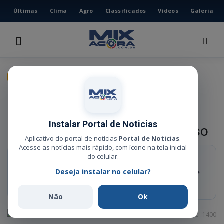
Últimas
Clima
Agro
Classificados
Vídeos
Galeria
HOME
ÚLTIMAS
CLIMA
GERAL
AGRO
Investidores chineses avaliam
CLASSIFICADOS
instalar usina para transformar
VÍDEOS
Instalar Portal de Noticias
lixo em energia em Mato Grosso
GALERIA
Aplicativo do portal de notícias
Portal de Noticias
.
Acesse as notícias mais rápido, com ícone na tela inicial
ESPORTE
do celular.
RESUMO RÁPIDO
Deseja instalar no celular?
Comitiva internacional participa da FIT Pantanal Business Meeting e
POLÍCIA
discute incentivos fiscais, geração de biometano e soluções para
resíduos sólidos no estado.
POLÍTICA
Não
Ok
MUSICA
Administrador
Jun 2, 2026
0
1400