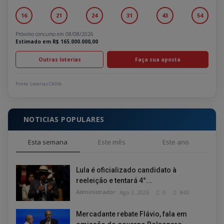
16
21
24
31
43
54
Próximo concurso em 08/08/2026
Estimado em R$ 165.000.000,00
Outras loterias
Faça sua aposta
Fonte: Loterias CAIXA
NOTICIAS POPULARES
Esta semana
Este mês
Este ano
Lula é oficializado candidato à
reeleição e tentará 4°...
Administrador
Ago 2, 2026
0
843
Mercadante rebate Flávio, fala em