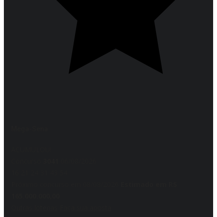
Mega-Sena
ACUMULOU!
Concurso
3041
06/08/2026
16
21
24
31
43
54
Próximo concurso em 08/08/2026
Estimado em R$
165.000.000,00
Outras loterias
Faça sua aposta