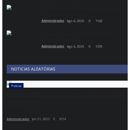
Dr. Eugênio acompanha sessão que pode
destravar construção...
Administrador
Ago 6, 2026
0
1162
Polícia Militar promove palestra sobre
violência doméstica...
Administrador
Ago 6, 2026
0
1330
NOTICIAS ALEATÓRIAS
Polícia
Casal é morto a tiros na zona rural de cidade
do Araguaia;...
Administrador
Jan 21, 2025
0
1014