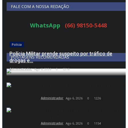
FALE COM A NOSSA REDAÇÃO
WhatsApp
-
(66) 98150-5448
Polícia
Polícia Militar prende suspeito por tráfico de
POSTAGENS RECOMENDADAS
drogas e...
Administrador
Ago 6, 2026
0
1216
PF deflagra operação e investiga desvio de R$
308 milhões...
Administrador
Ago 6, 2026
0
1226
Minha Casa, Minha Vida: Residencial Carvalho
inicia contagem...
Administrador
Ago 6, 2026
0
1154