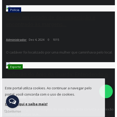
Polícia
Corpo em estado de decomposição é
encontrado às margens...
Administrador
Dez 4, 2024
0
1015
O cadáver foi localizado por uma mulher que caminhava pelo local.
Esporte
Reflexão do Anjo da Guarda: Entendendo o
Fechamento de...
Este portal utiliza cookies. Ao continuar a navegar pelo
portal, você concorda com o uso de cookies.
Administrador
Ago 2, 2026
0
118
Clique aqui e saiba mais!
Neste domingo, a mensagem do Anjo da Guarda convida à reflexão
sobre as portas que...