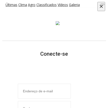
Últimas
Clima
Agro
Classificados
Vídeos
Galeria
×
HOME
ÚLTIMAS
CLIMA
AGRO
CLASSIFICADOS
VÍDEOS
GALERIA
ESPORTE
Conecte-se
POLÍCIA
POLÍTICA
MUSICA
GERAL
SAÚDE
CIDADE
MEIO AMBIENTE
COMO ANUNCIAR
EDUCAÇÃO