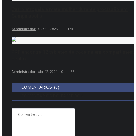
Carro atropela e mata mulher durante procissão em
Campinápolis
Administrador
Out 13, 2025
0
1780
PRF encontra 12 tabletes de cocaína em compartiment
oculto...
Administrador
Abr 12, 2024
0
1186
COMENTÁRIOS (0)
COMENTÁRIOS DO FACEBOOK