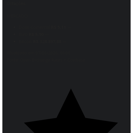
Cotações
MERCADO
Dólar Comercial
R$ 5,11
—
Euro
R$ 5,90
—
Bitcoin
R$ 328.897,88
—
Atualizado em 07/08/2026, 06:00
Fonte: Open Exchange Rates + Coinbase