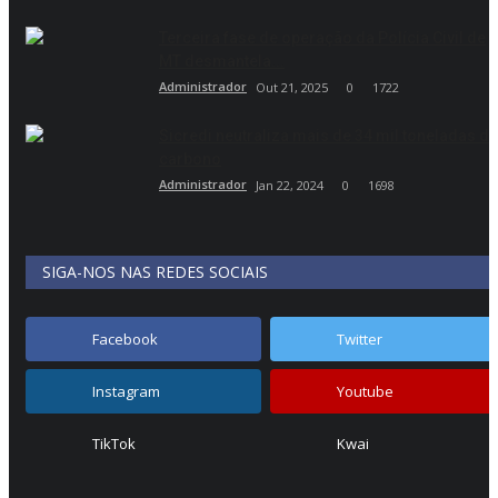
Terceira fase de operação da Polícia Civil de
MT desmantela...
Administrador
Out 21, 2025
0
1722
Sicredi neutraliza mais de 34 mil toneladas de
carbono
Administrador
Jan 22, 2024
0
1698
SIGA-NOS NAS REDES SOCIAIS
Facebook
Twitter
Instagram
Youtube
TikTok
Kwai