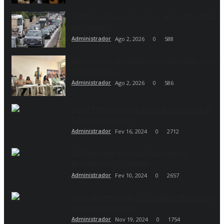
Setor de obras rodoviárias apresenta estudo
ao governo...
Administrador
Ago 2, 2026
0
588
Democracia Cristã lança José Estêvão como
candidato ao...
Administrador
Ago 2, 2026
0
586
Casal filma cenas de sexo na Secretaria de
Educação e vídeo...
Administrador
Fev 16, 2024
0
2712
31ª Expovale, de Água Boa, divulga
programação completa...
Administrador
Fev 10, 2024
0
2657
Desmatamento cai 55% na Mata Atlântica no
primeiro semestre
Administrador
Nov 19, 2024
0
1754