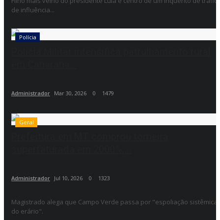
Filho mais velho do presidente Lula é centro de um inquérito de tráfic
de influência...
Polícia
Polícia Militar intensifica patrulhamento rural
em Canarana...
Administrador
Mar 30, 2026
0
1479
Geral
Prefeitura em MT comprou torneira
superfaturada em 2000%,...
Administrador
Jul 10, 2026
0
1323
Magistrado alega que Campo Verde passa por "espoliação sistêmica
do erário".