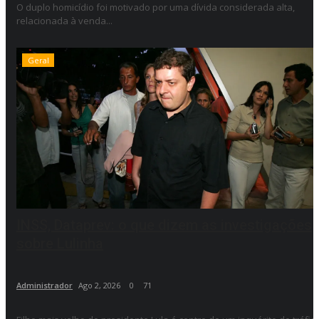
O duplo homicídio foi motivado por uma dívida considerada alta,
relacionada à venda...
Geral
INSS, Dataprev: o que dizem as investigações
sobre Lulinha
Administrador
Ago 2, 2026
0
71