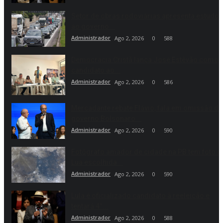
Setor de obras rodoviárias apresenta estudo
ao governo...
Administrador
Ago 2, 2026
0
588
Democracia Cristã lança José Estêvão como
candidato ao...
Administrador
Ago 2, 2026
0
586
Mercadante rebate Flávio, fala em omissão do
governo Bolsonaro...
Administrador
Ago 2, 2026
0
590
Fotógrafo amador de cidade na PB tem foto d
Lua escolhida...
Administrador
Ago 2, 2026
0
590
Lula é oficializado candidato à reeleição e
tentará 4°...
Administrador
Ago 2, 2026
0
588