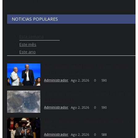
Fonte: Loterias CAIXA
NOTICIAS POPULARES
Esta semana
Este mês
Este ano
Mercadante rebate Flávio, fala em omissão do
governo Bolsonaro...
Administrador
Ago 2, 2026
0
590
Fotógrafo amador de cidade na PB tem foto d
Lua escolhida...
Administrador
Ago 2, 2026
0
590
Lula é oficializado candidato à reeleição e
tentará 4°...
Administrador
Ago 2, 2026
0
588