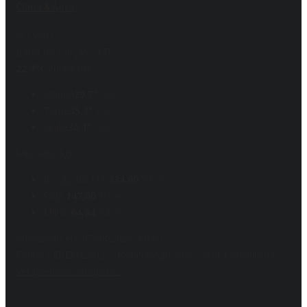
Clima & Agro
AO VIVO
Barra do Garças - MT
22.9°C
chuva 0%
Manhã
29.7°
0%
Tarde
35.3°
0%
Noite
30.1°
0%
Mercado Agro
Boi gordo MT
334,00
R$/@
Soja
147,00
R$/sc
Milho
64,84
R$/sc
Atualizado em 07/08/2026, 06:00
Fonte: CEPEA/ESALQ · NoticiasAgricolas · Scot Consultoria
Ver previsão completa
›