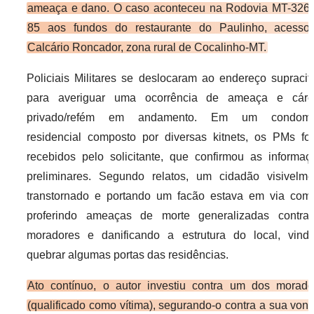
ameaça e dano. O caso aconteceu na Rodovia MT-326
85 aos fundos do restaurante do Paulinho, acesso
Calcário Roncador, zona rural de Cocalinho-MT.
Policiais Militares se deslocaram ao endereço supracit
para averiguar uma ocorrência de ameaça e cárc
privado/refém em andamento. Em um condomí
residencial composto por diversas kitnets, os PMs fo
recebidos pelo solicitante, que confirmou as informaç
preliminares. Segundo relatos, um cidadão visivelme
transtornado e portando um facão estava em via com
proferindo ameaças de morte generalizadas contra
moradores e danificando a estrutura do local, vind
quebrar algumas portas das residências.
​Ato contínuo, o autor investiu contra um dos morado
(qualificado como vítima), segurando-o contra a sua von