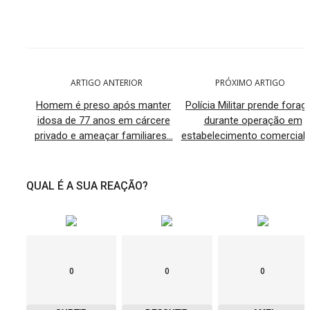
ARTIGO ANTERIOR
PRÓXIMO ARTIGO
Homem é preso após manter
Polícia Militar prende forag
idosa de 77 anos em cárcere
durante operação em
privado e ameaçar familiares...
estabelecimento comercial d
QUAL É A SUA REAÇÃO?
0
0
0