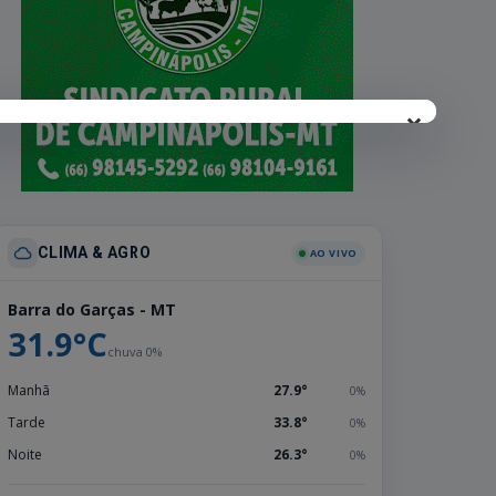
×
CLIMA & AGRO
AO VIVO
Barra do Garças - MT
31.9°C
chuva 0%
Manhã
27.9°
0%
Tarde
33.8°
0%
Noite
26.3°
0%