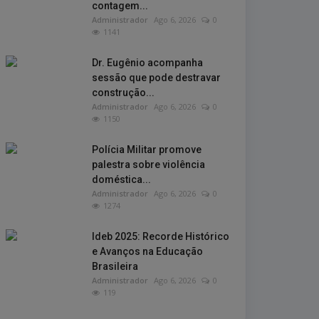
contagem...
Administrador
Ago 6, 2026
0
1141
Dr. Eugênio acompanha
sessão que pode destravar
construção...
Administrador
Ago 6, 2026
0
1150
Polícia Militar promove
palestra sobre violência
doméstica...
Administrador
Ago 6, 2026
0
1274
Ideb 2025: Recorde Histórico
e Avanços na Educação
Brasileira
Administrador
Ago 6, 2026
0
119