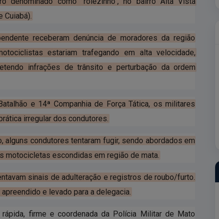
ro denominado como "rolezinho", no bairro Alta Vista
 Cuiabá).
ependente receberam denúncia de moradores da região
tociclistas estariam trafegando em alta velocidade,
etendo infrações de trânsito e perturbação da ordem
Batalhão e 14ª Companhia de Força Tática, os militares
prática irregular dos condutores.
o, alguns condutores tentaram fugir, sendo abordados em
s motocicletas escondidas em região de mata.
entavam sinais de adulteração e registros de roubo/furto.
 apreendido e levado para a delegacia.
ápida, firme e coordenada da Polícia Militar de Mato