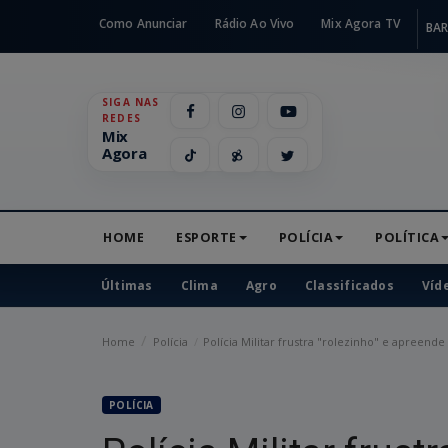
Como Anunciar
Rádio Ao Vivo
Mix Agora TV
BAR
SIGA NAS
REDES
Mix
Agora
HOME
ESPORTE
POLÍCIA
POLÍTICA
Últimas
Clima
Agro
Classificados
Víd
Home
Polícia
Polícia Militar frustra "rolezinho" e apreen
POLÍCIA