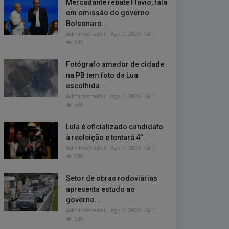
Mercadante rebate Flávio, fala
em omissão do governo
Bolsonaro...
Administrador
Ago 2, 2026
0
540
Fotógrafo amador de cidade
na PB tem foto da Lua
escolhida...
Administrador
Ago 2, 2026
0
539
Lula é oficializado candidato
à reeleição e tentará 4°...
Administrador
Ago 2, 2026
0
538
Setor de obras rodoviárias
apresenta estudo ao
governo...
Administrador
Ago 2, 2026
0
538