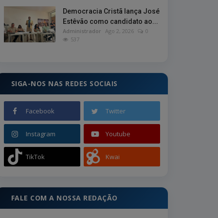
Democracia Cristã lança José
Estêvão como candidato ao...
Administrador
Ago 2, 2026
0
537
SIGA-NOS NAS REDES SOCIAIS
Facebook
Twitter
Instagram
Youtube
TikTok
Kwai
FALE COM A NOSSA REDAÇÃO