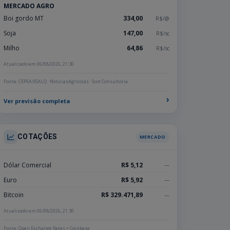
MERCADO AGRO
Boi gordo MT
334,00
R$/@
Soja
147,00
R$/sc
Milho
64,86
R$/sc
Atualizado em 06/08/2026, 21:30
Fonte: CEPEA/ESALQ · NoticiasAgricolas · Scot Consultoria
›
Ver previsão completa
COTAÇÕES
MERCADO
Dólar Comercial
R$ 5,12
—
Euro
R$ 5,92
—
Bitcoin
R$ 329.471,89
—
Atualizado em 06/08/2026, 21:30
Fonte: Open Exchange Rates + Coinbase