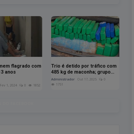
omem flagrado com
Trio é detido por tráfico com
13 anos
485 kg de maconha; grupo...
Administrador
Out 17, 2025
0
1751
Fev 1, 2024
0
1852
 DO FACEBOOK