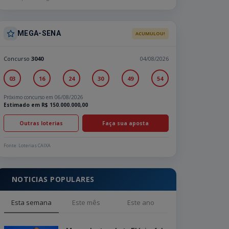
MEGA-SENA
ACUMULOU!
Concurso
3040
04/08/2026
03
16
24
30
49
54
Próximo concurso em 06/08/2026
Estimado em R$ 150.000.000,00
Outras loterias
Faça sua aposta
Fonte: Loterias CAIXA
NOTICIAS POPULARES
Esta semana
Este mês
Este ano