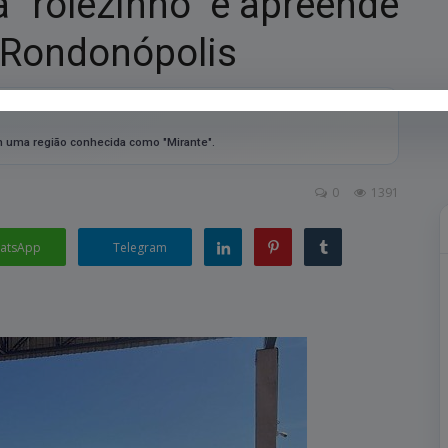
ra "rolezinho" e apreende
 Rondonópolis
m uma região conhecida como "Mirante".
0
1391
atsApp
Telegram