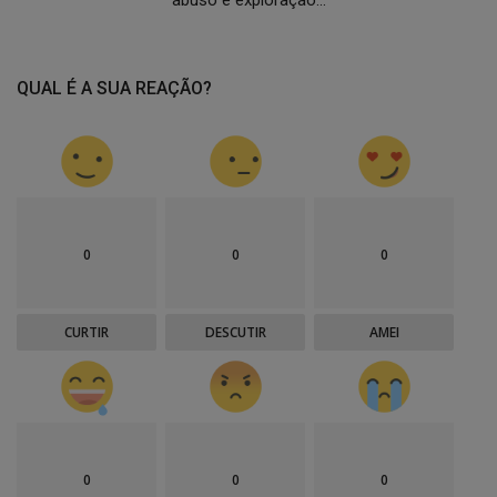
abuso e exploração...
QUAL É A SUA REAÇÃO?
0
0
0
CURTIR
DESCUTIR
AMEI
0
0
0