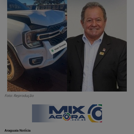
GERAL
SAÚDE
CIDADE
MEIO AMBIENTE
COMO ANUNCIAR
EDUCAÇÃO
RÁDIO AO VIVO
QUEM SOMOS
Foto: Reprodução
CONTATO
MIX AGORA TV
CONECTE-SE
Araguaia Notícia