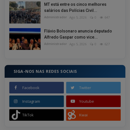
MT está entre os cinco melhores
salários das Polícias Civil...
Administrador
Ago 5, 2026
0
647
Flávio Bolsonaro anuncia deputado
Alfredo Gaspar como vice...
Administrador
Ago 5, 2026
0
627
SIGA-NOS NAS REDES SOCIAIS
Facebook
Twitter
Instagram
Youtube
TikTok
Kwai