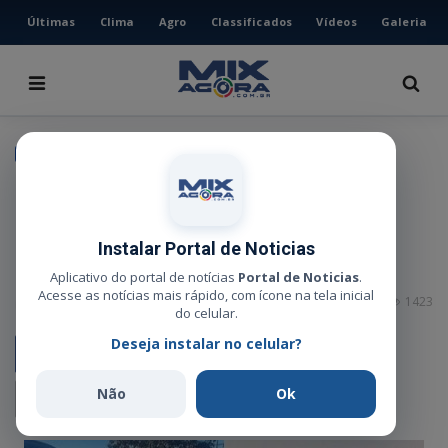
Últimas
Clima
Agro
Classificados
Vídeos
Galeria
HOME
ÚLTIMAS
CLIMA
POLÍTICA
AGRO
Pré-candidato a deputado
CLASSIFICADOS
estadual, Daniel do Lago, sofre
VÍDEOS
Instalar Portal de Noticias
acidente na BR-158
GALERIA
Aplicativo do portal de notícias
Portal de Noticias
.
Acesse as notícias mais rápido, com ícone na tela inicial
Administrador
Mai 25, 2026
0
1423
ESPORTE
do celular.
Deseja instalar no celular?
POLÍCIA
POLÍTICA
Não
Ok
MUSICA