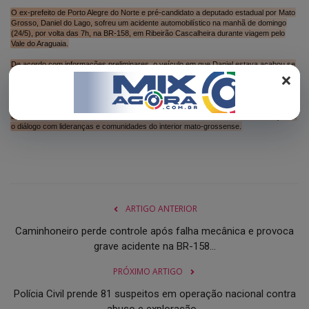
REGISTO
O ex-prefeito de Porto Alegre do Norte e pré-candidato a deputado estadual por Mato
Grosso, Daniel do Lago, sofreu um acidente automobilístico na manhã de domingo
(24/5), por volta das 7h, na BR-158, em Ribeirão Cascalheira durante viagem pelo
Vale do Araguaia.
De acordo com informações preliminares, o veículo em que Daniel estava acabou se
×
envolvendo no acidente com outro veículo enquanto seguia agenda de visitas e
compromissos políticos pela região. Apesar do susto, todos os ocupantes passam
bem e não sofreram escoriações.
Daniel do Lago segue cumprindo agenda de pré-campanha pelo Araguaia, reforçando
o diálogo com lideranças e comunidades do interior mato-grossense.
ARTIGO ANTERIOR
Caminhoneiro perde controle após falha mecânica e provoca
grave acidente na BR-158...
PRÓXIMO ARTIGO
Polícia Civil prende 81 suspeitos em operação nacional contra