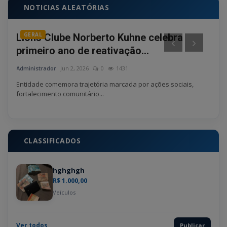
NOTICIAS ALEATÓRIAS
GERAL
PO
são
Lions Clube Norberto Kuhne celebra
Cin
primeiro ano de reativação...
mor
Administrador
Jun 2, 2026
0
1431
Admin
ultou
Entidade comemora trajetória marcada por ações sociais,
Entre
fortalecimento comunitário...
exto
CLASSIFICADOS
hghghgh
R$ 1.000,00
Veículos
Ver todos
Publicar