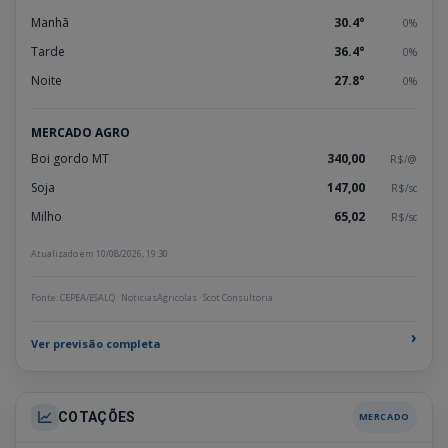
Manhã
30.4°
0%
Tarde
36.4°
0%
Noite
27.8°
0%
MERCADO AGRO
Boi gordo MT
340,00
R$/@
Soja
147,00
R$/sc
Milho
65,02
R$/sc
Atualizado em 10/08/2026, 19:30
Fonte: CEPEA/ESALQ · NoticiasAgricolas · Scot Consultoria
›
Ver previsão completa
COTAÇÕES
MERCADO