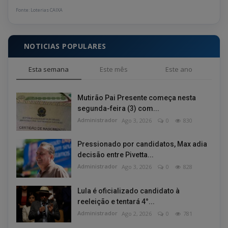
Fonte: Loterias CAIXA
NOTICIAS POPULARES
Esta semana
Este mês
Este ano
Mutirão Pai Presente começa nesta
segunda-feira (3) com...
Administrador
Ago 3, 2026
0
830
Pressionado por candidatos, Max adia
decisão entre Pivetta...
Administrador
Ago 3, 2026
0
828
Lula é oficializado candidato à
reeleição e tentará 4°...
Administrador
Ago 2, 2026
0
781