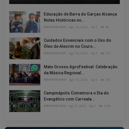
Educação de Barra do Garças Alcança
Notas Históricas no...
Administrador
Ago 10, 2026
0
48
Cuidados Essenciais com o Uso do
Óleo de Alecrim no Couro...
Administrador
Ago 10, 2026
0
127
Mato Grosso AgroFestival: Celebração
da Música Regional...
Administrador
Ago 10, 2026
0
130
Campinápolis Comemora o Dia do
Evangélico com Carreata...
Administrador
Ago 9, 2026
0
1209