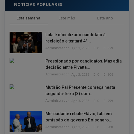
NOTICIAS POPULARES
Esta semana
Este mês
Este ano
Lula é oficializado candidato à
reeleição e tentará 4°...
Administrador
Ago 2, 2026
0
829
Pressionado por candidatos, Max adia
decisão entre Pivetta...
Administrador
Ago 3, 2026
0
806
Mutirão Pai Presente começa nesta
segunda-feira (3) com...
Administrador
Ago 3, 2026
0
799
Mercadante rebate Flávio, fala em
omissão do governo Bolsonaro...
Administrador
Ago 2, 2026
0
708