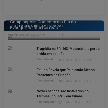
CIDADE
Campinápolis Comemora o Dia do
POSTAGENS RECOMENDADAS
Evangélico com Carreata...
Administrador
Ago 9, 2026
0
1195
Tragédia na BR-163: Motociclista perde
a vida em colisão...
Administrador
Ago 9, 2026
0
101
Estudo Revela que Pais estão Menos
Presentes na Criação...
Administrador
Ago 9, 2026
0
112
Novos bancos são instalados no
Terminal do CPA 3 em Cuiabá
Administrador
Ago 9, 2026
0
134