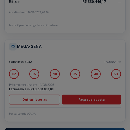
Bitcoin
R$ 330.446,17
—
Atualizado em 10/08/2026, 03:50
Fonte: Open Exchange Rates + Coinbase
MEGA-SENA
Concurso
3042
09/08/2026
02
05
10
35
40
53
Próximo concurso em 11/08/2026
Estimado em R$ 3.500.000,00
Outras loterias
Faça sua aposta
Fonte: Loterias CAIXA