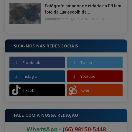
Fotógrafo amador de cidade na PB tem
foto da Lua escolhida...
Administrador
Ago 2, 2026
0
706
SIGA-NOS NAS REDES SOCIAIS
Facebook
Twitter
Instagram
Youtube
TikTok
Kwai
FALE COM A NOSSA REDAÇÃO
WhatsApp
-
(66) 98150-5448