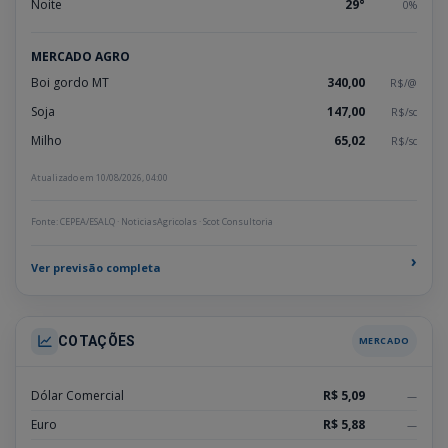
Noite
29°
0%
MERCADO AGRO
Boi gordo MT
340,00
R$/@
Soja
147,00
R$/sc
Milho
65,02
R$/sc
Atualizado em 10/08/2026, 04:00
Fonte: CEPEA/ESALQ · NoticiasAgricolas · Scot Consultoria
›
Ver previsão completa
COTAÇÕES
MERCADO
Dólar Comercial
R$ 5,09
—
Euro
R$ 5,88
—