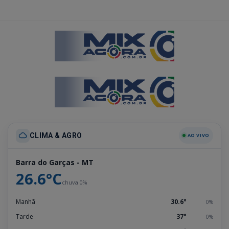
CLIMA & AGRO
AO VIVO
Barra do Garças - MT
26.6°C
chuva 0%
Manhã
30.6°
0%
Tarde
37°
0%