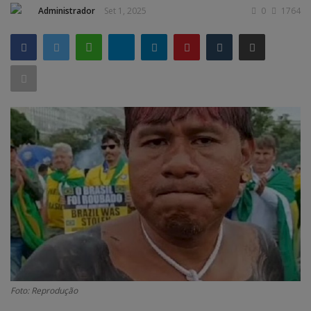
Administrador
Set 1, 2025
0
1764
GERAL
SAÚDE
CIDADE
MEIO AMBIENTE
COMO ANUNCIAR
EDUCAÇÃO
RÁDIO AO VIVO
QUEM SOMOS
CONTATO
MIX AGORA TV
CONECTE-SE
Foto: Reprodução