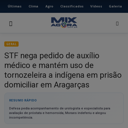
Últimas
Clima
Agro
Classificados
Vídeos
Galeria
HOME
ÚLTIMAS
CLIMA
GERAL
AGRO
STF nega pedido de auxílio
CLASSIFICADOS
médico e mantém uso de
VÍDEOS
Instalar Portal de Noticias
tornozeleira a indígena em prisão
GALERIA
Aplicativo do portal de notícias
Portal de Noticias
.
domiciliar em Aragarças
Acesse as notícias mais rápido, com ícone na tela inicial
ESPORTE
do celular.
Deseja instalar no celular?
POLÍCIA
RESUMO RÁPIDO
Defesa pedia acompanhamento de urologista e especialista para
POLÍTICA
Não
Ok
avaliação de próstata e hemorroida; Moraes indeferiu e alegou
incompetência.
MUSICA