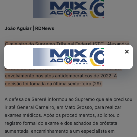
REGISTO
João Aguiar | RDNews
O ministro do Supremo Tribunal Federal (STF), Alexandre
×
de Moraes, manteve o uso da tornozeleira eletrônica no
cacique de honra do povo Xavante, de Mato Grosso, José
Acácio Sererê Xavante. Ele responde a ação penal por
envolvimento nos atos antidemocráticos de 2022. A
decisão foi tomada na última sexta-feira (29).
A defesa de Sererê informou ao Supremo que ele precisou
ir até General Carneiro, em Mato Grosso, para realizar
exames médicos. Após os procedimentos, solicitou o
registro formal do exame e dos achados de próstata
aumentada, encaminhamento a um especialista em