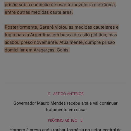
prisão sob a condição de usar tornozeleira eletrônica,
entre outras medidas cautelares.
Posteriormente, Sererê violou as medidas cautelares e
fugiu para a Argentina, em busca de asilo político, mas
acabou preso novamente. Atualmente, cumpre prisão
domiciliar em Aragarças, Goiás.
ARTIGO ANTERIOR
Governador Mauro Mendes recebe alta e vai continuar
tratamento em casa
PRÓXIMO ARTIGO
Homem é preso após roubar farmácia no setor central de