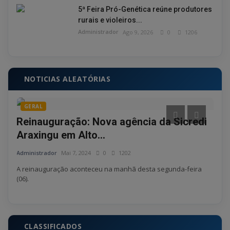
5ª Feira Pró-Genética reúne produtores
rurais e violeiros...
Administrador
Ago 9, 2026
0
1206
NOTICIAS ALEATÓRIAS
GERAL
GE
o de
Reinauguração: Nova agência da Sicredi
Sic
Araxingu em Alto...
pri
Administrador
Mai 7, 2024
0
1202
Admin
ão e
A reinauguração aconteceu na manhã desta segunda-feira
Insti
(06).
R$ 32
CLASSIFICADOS