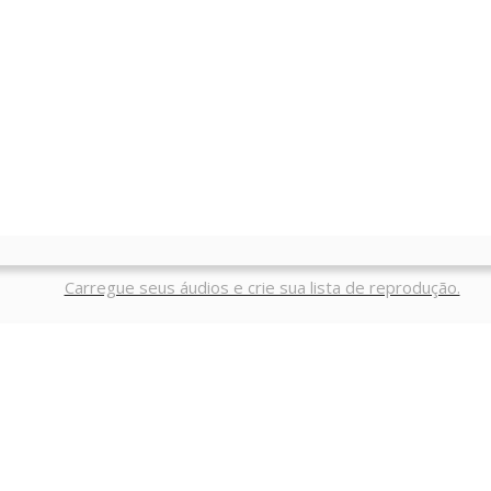
Video
Carregue um vídeo ou incorpore um vídeo do Youtube ou Vime
Audio
Carregue seus áudios e crie sua lista de reprodução.