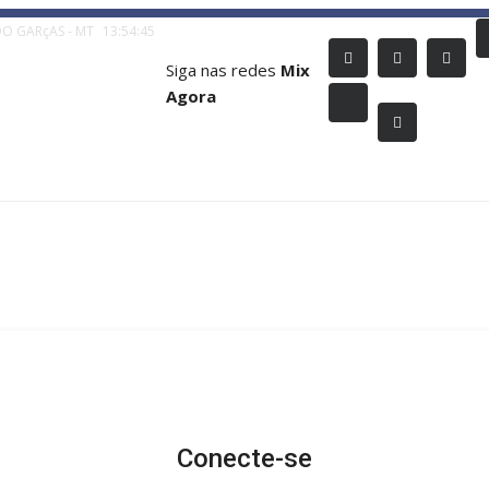
O GARçAS - MT
13:54:46
Siga nas redes
Mix
Agora
Conecte-se