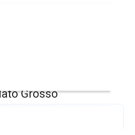
Mato Grosso
do fungo causador da ferrugem asiática.