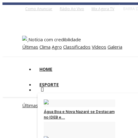
Como Anunciar
Rádio Ao Vivo
Mix Agora TV
BARRA D
Notícia com credibilidade
Últimas
Clima
Agro
Classificados
Vídeos
Galeria
HOME
ESPORTE
Últimas
Clima
Agro
Classificados
Vídeos
Galeria
Água Boa e Nova Nazaré se Destacam
no IDEB e...
Administrador
Ago 7, 2026
0
124