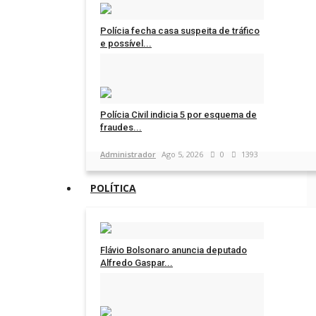
Polícia fecha casa suspeita de tráfico
e possível...
Administrador
Ago 5, 2026
0
1394
Polícia Civil indicia 5 por esquema de
fraudes...
Administrador
Ago 5, 2026
0
1393
POLÍTICA
Flávio Bolsonaro anuncia deputado
Alfredo Gaspar...
Administrador
Ago 5, 2026
0
1392