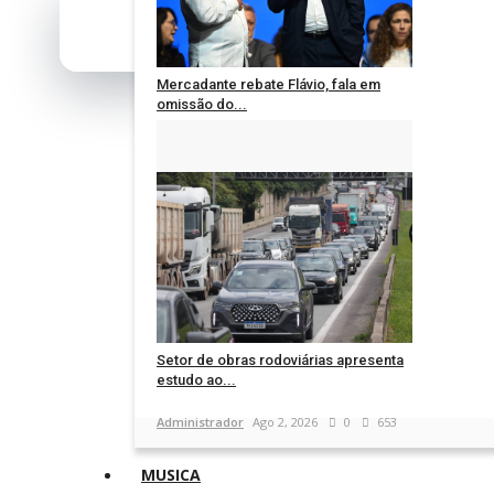
Mercadante rebate Flávio, fala em
omissão do...
Administrador
Ago 2, 2026
0
664
Setor de obras rodoviárias apresenta
estudo ao...
Administrador
Ago 2, 2026
0
653
MUSICA