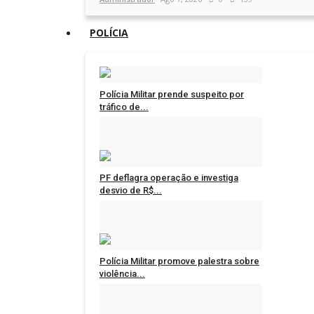
POLÍCIA
Polícia Militar prende suspeito por
tráfico de...
Administrador
Ago 6, 2026
0
1299
PF deflagra operação e investiga
desvio de R$...
Administrador
Ago 6, 2026
0
1298
Polícia Militar promove palestra sobre
violência...
Administrador
Ago 6, 2026
0
1402