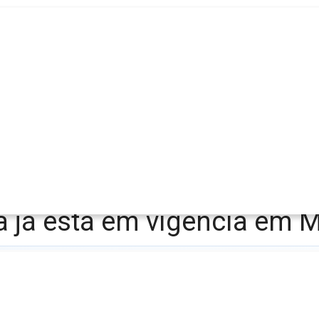
ja já está em vigência em 
 estágio vegetativo de soja visa diminuir incidência 