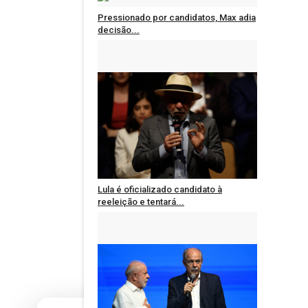
Pressionado por candidatos, Max adia
decisão...
Administrador
Ago 3, 2026
0
1631
Lula é oficializado candidato à
reeleição e tentará...
Administrador
Ago 2, 2026
0
651