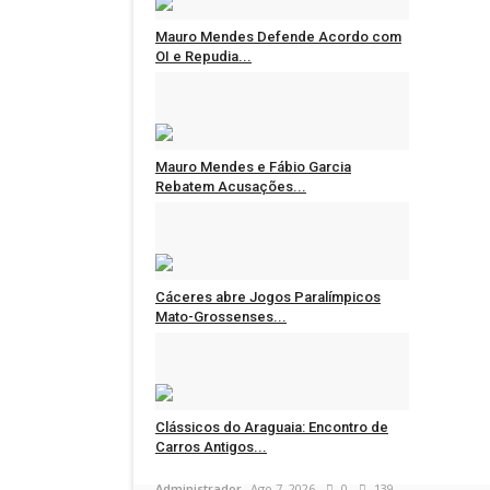
Mauro Mendes Defende Acordo com
OI e Repudia...
Administrador
Ago 7, 2026
0
132
Mauro Mendes e Fábio Garcia
Rebatem Acusações...
Administrador
Ago 7, 2026
0
138
Cáceres abre Jogos Paralímpicos
Mato-Grossenses...
Administrador
Ago 7, 2026
0
112
Clássicos do Araguaia: Encontro de
Carros Antigos...
Administrador
Ago 7, 2026
0
139