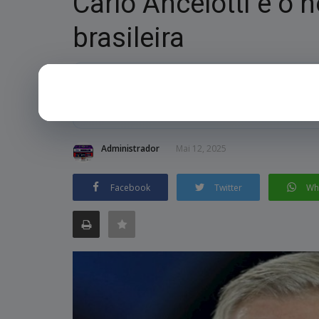
Carlo Ancelotti é o 
brasileira
RESUMO RÁPIDO
Técnico italiano era sonho antigo da CBF; comandante fará p
Mundo.
Administrador
Mai 12, 2025
Facebook
Twitter
Wh