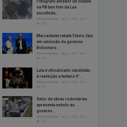
Fotógrafo amador de cidade
na PB tem foto da Lua
escolhida...
Administrador
Ago 2, 2026
0
512
Mercadante rebate Flávio, fala
em omissão do governo
Bolsonaro...
Administrador
Ago 2, 2026
0
512
Lula é oficializado candidato
à reeleição e tentará 4°...
Administrador
Ago 2, 2026
0
511
Setor de obras rodoviárias
apresenta estudo ao
governo...
Administrador
Ago 2, 2026
0
510