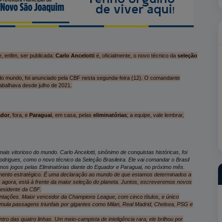
, enfim, ser publicada:
Carlo Ancelotti
é, oficialmente, o novo técnico da
seleção
do mundo, foi anunciado pela CBF nesta segunda-feira (12). O comandante
rabalhava desde julho de 2021.
dor
, fora, e
Paraguai
, em casa, pelas
eliminatórias
; a equipe, vale lembrar,
mais vitorioso do mundo. Carlo Ancelotti, sinônimo de conquistas históricas, foi
drigues, como o novo técnico da Seleção Brasileira. Ele vai comandar o Brasil
mos jogos pelas Eliminatórias diante do Equador e Paraguai, no próximo mês.
imento estratégico. É uma declaração ao mundo de que estamos determinados a
 e, agora, está à frente da maior seleção do planeta. Juntos, escreveremos novos
presidente da CBF.
entações. Maior vencedor da Champions League, com cinco títulos, e único
acumula passagens triunfais por gigantes como Milan, Real Madrid, Chelsea, PSG e
tro das quatro linhas. Um meio-campista de inteligência rara, ele brilhou por