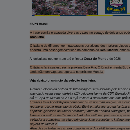
ESPN Brasil
A frase escrita e apagada diversas vezes no espaço de dois anos pode
brasileira
.
O italiano de 65 anos, com passagens por alguns dos maiores clubes 
encerra uma passagem vitoriosa no comando do
Real Madrid
, onde t
Ancelotti assinou contrato até o fim da
Copa do Mundo
de 2026.
O italiano fará sua estreia na próxima Data Fifa. O Brasil enfrenta
Equa
ainda não tem vaga assegurada no próximo Mundial.
Veja abaixo o anúncio da seleção brasileira:
A maior Seleção da história do futebol agora será liderada pelo técnico 
anunciado nesta segunda-feira (12) pelo presidente da CBF, Ednaldo Ro
até a Copa do Mundo de 2026 e já treinará a Amarelinha nos dois próxi
“Trazer Carlo Ancelotti para comandar o Brasil é mais do que um mov
recuperar o lugar mais alto do pódio. Ele é o maior técnico da história
capítulos gloriosos do futebol brasileiro,” afirmou Ednaldo Rodrigues, 
Uma lenda à altura da Canarinho Carlo Ancelotti não precisa de apres
treinador a conquistar as cinco principais ligas europeias, o italiano 
Bayern de Munique.
Além de sua brilhante carreira como técnico, Ancelotti foi um craque den