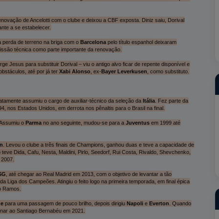
novação de Ancelotti com o clube e deixou a CBF exposta. Diniz saiu, Dorival
nte a se estabelecer.
 perda de terreno na briga com o
Barcelona
pelo título espanhol deixaram
missão técnica como parte importante da renovação.
 Jesus para substituir Dorival – viu o antigo alvo ficar de repente disponível e
bstáculos, até por já ter
Xabi Alonso
, ex-
Bayer Leverkusen
, como substituto.
atamente assumiu o cargo de auxiliar-técnico da seleção da
Itália
. Fez parte da
 nos Estados Unidos, em derrota nos pênaltis para o Brasil na final.
. Assumiu o
Parma
no ano seguinte, mudou-se para a
Juventus
em 1999 até
an
. Levou o clube a três finais de Champions, ganhou duas e teve a capacidade de
 teve Dida, Cafu, Nesta, Maldini, Pirlo, Seedorf, Rui Costa, Rivaldo, Shevchenko,
 2007.
SG
, até chegar ao Real Madrid em 2013, com o objetivo de levantar a tão
a Liga dos Campeões. Atingiu o feito logo na primeira temporada, em final épica
io Ramos.
ue
para uma passagem de pouco brilho, depois dirigiu
Napoli
e
Everton
. Quando
ornar ao Santiago Bernabéu em 2021.