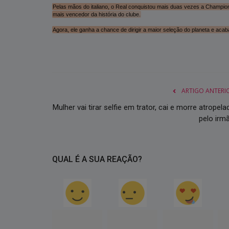
Pelas mãos do italiano, o Real conquistou mais duas vezes a Champions
mais vencedor da história do clube.
Agora, ele ganha a chance de dirigir a maior seleção do planeta e ac
ARTIGO ANTERI
Mulher vai tirar selfie em trator, cai e morre atropela
pelo irm
QUAL É A SUA REAÇÃO?