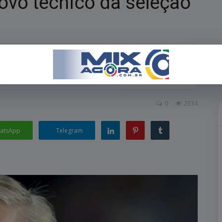
novo técnico da seleção
rimeira convocação no dia 26 de maio para as Eliminatórias da Copa do
0
2534
atsApp
Telegram