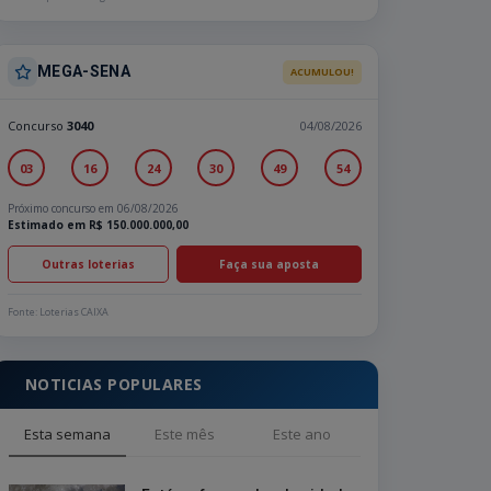
MEGA-SENA
ACUMULOU!
Concurso
3040
04/08/2026
03
16
24
30
49
54
Próximo concurso em 06/08/2026
Estimado em R$ 150.000.000,00
Outras loterias
Faça sua aposta
Fonte: Loterias CAIXA
NOTICIAS POPULARES
Esta semana
Este mês
Este ano