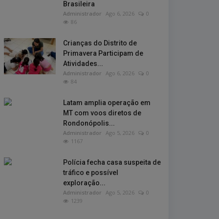
Brasileira
Administrador
Ago 6, 2026
0
86
Crianças do Distrito de
Primavera Participam de
Atividades...
Administrador
Ago 6, 2026
0
84
Latam amplia operação em
MT com voos diretos de
Rondonópolis...
Administrador
Ago 5, 2026
0
1167
Polícia fecha casa suspeita de
tráfico e possível
exploração...
Administrador
Ago 5, 2026
0
1239