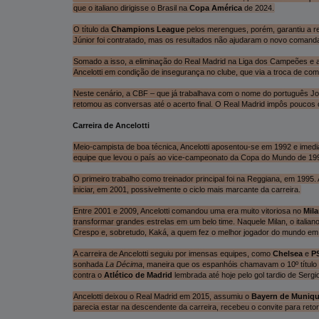
que o italiano dirigisse o Brasil na
Copa América
de 2024.
O título da
Champions League
pelos merengues, porém, garantiu a re
Júnior foi contratado, mas os resultados não ajudaram o novo comanda
Somado a isso, a eliminação do Real Madrid na Liga dos Campeões e a
Ancelotti em condição de insegurança no clube, que via a troca de co
Neste cenário, a CBF – que já trabalhava com o nome do português Jorge
retomou as conversas até o acerto final. O Real Madrid impôs poucos o
Carreira de Ancelotti
Meio-campista de boa técnica, Ancelotti aposentou-se em 1992 e imedi
equipe que levou o país ao vice-campeonato da Copa do Mundo de 1994,
O primeiro trabalho como treinador principal foi na Reggiana, em 1995
iniciar, em 2001, possivelmente o ciclo mais marcante da carreira.
Entre 2001 e 2009, Ancelotti comandou uma era muito vitoriosa no
Mil
transformar grandes estrelas em um belo time. Naquele Milan, o italiano
Crespo e, sobretudo, Kaká, a quem fez o melhor jogador do mundo em
A carreira de Ancelotti seguiu por imensas equipes, como
Chelsea
e
P
sonhada
La Décima
, maneira que os espanhóis chamavam o 10º título d
contra o
Atlético de Madrid
lembrada até hoje pelo gol tardio de Serg
Ancelotti deixou o Real Madrid em 2015, assumiu o
Bayern de Muniq
parecia estar na descendente da carreira, recebeu o convite para ret