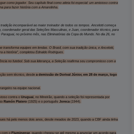
 como jogador. Seu capítulo final como atleta foi especial: um amistoso contra
rna para fazer história com a Amarelinha.
 tradição incomparável ao maior treinador de todos os tempos. Ancelotti começa
, coordenador geral das Seleções Masculinas, e Juan, coordenador técnico, para
 e Paraguai, no próximo mês, nas Eliminatórias da Copa do Mundo. No dia 26, no
ue transforma equipes em lendas. O Brasil, com sua tradição única, e Ancelotti,
ra a história”, completou Ednaldo Rodrigues.
ência no futebol. Sob sua liderança, a Seleção reafirma seu compromisso com a
eção sem técnico, desde
a demissão de Dorival Júnior, em 28 de março, logo
rangeiro na equipe nacional.
stoso contra o
Uruguai
, no Mineirão, quando a seleção foi representada por
aio
Ramón Platero
(1925) e o português
Joreca
(1944).
rigues há pelo menos dois anos, desde meados de 2023, quando a CBF ainda tinha
ão com o
Fluminense
, quando chegou-se até mesmo a anunciar um acordo para