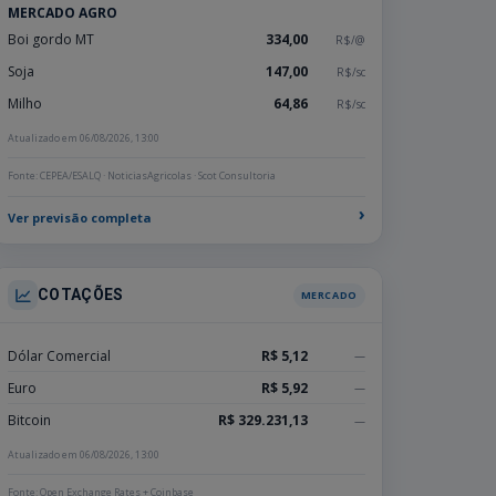
MERCADO AGRO
Boi gordo MT
334,00
R$/@
Soja
147,00
R$/sc
Milho
64,86
R$/sc
Atualizado em 06/08/2026, 13:00
Fonte: CEPEA/ESALQ · NoticiasAgricolas · Scot Consultoria
›
Ver previsão completa
COTAÇÕES
MERCADO
Dólar Comercial
R$ 5,12
—
Euro
R$ 5,92
—
Bitcoin
R$ 329.231,13
—
Atualizado em 06/08/2026, 13:00
Fonte: Open Exchange Rates + Coinbase