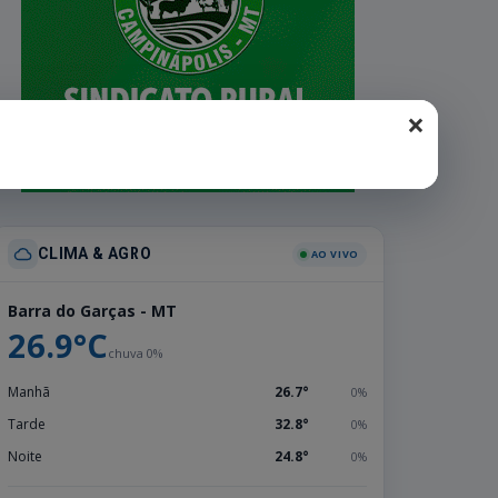
×
CLIMA & AGRO
AO VIVO
Barra do Garças - MT
26.9°C
chuva 0%
Manhã
26.7°
0%
Tarde
32.8°
0%
Noite
24.8°
0%