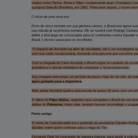
clubes como Parma, Roma e Milan, conquistando duas Champions League
a própria Seleção Brasileira, em 1992. Trinta anos depois, o ícone reto
O início de uma nova era
Dono de cinco estrelas em sua gloriosa camisa, o Brasil une agora sua
sua missão já na próxima semana. Ele se reunirá com Rodrigo Caetano
definir a lista larga de convocados para os confrontos contra Equador
Brasil, o técnico anunciará os escolhidos.
“O impacto de Ancelotti vai além de resultados; ele é um estrategista q
com sua visão revolucionária, formarão uma parceria que vai entrar pa
Com a chegada de Carlo Ancelotti, o Brasil segue no caminho da excel
grandeza e o desejo inabalável de conquistar o hexacampeonato.
Sua chegada interrompe um período de pouco mais de um mês da sel
após goleada para a Argentina
.
Mais ainda: Ancelotti quebra uma escrita de quase 60 anos sem um est
O último foi
Filpo Núñez
, argentino que comandou o Brasil em um ami
atletas do
Palmeiras
. Antes dele, também tiveram tal privilégio o urugu
Flerte antigo
O nome de Carlo Ancelotti era o preferido do presidente Ednaldo Rod
dúvidas sobre quem contratar para a vaga de Tite.
Fernando Diniz foi contratado de maneira interina, para dividir a seleç