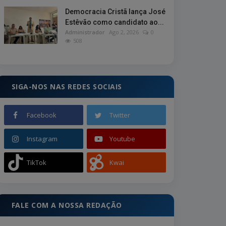
Democracia Cristã lança José
Estêvão como candidato ao...
Administrador
Ago 2, 2026
0
508
SIGA-NOS NAS REDES SOCIAIS
Facebook
Twitter
Instagram
Youtube
TikTok
Kwai
FALE COM A NOSSA REDAÇÃO