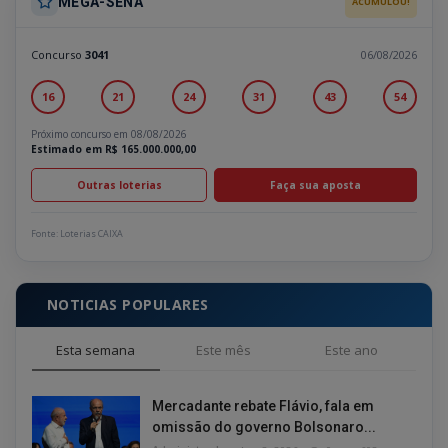
MEGA-SENA
ACUMULOU!
Concurso
3041
06/08/2026
16
21
24
31
43
54
Próximo concurso em 08/08/2026
Estimado em R$ 165.000.000,00
Outras loterias
Faça sua aposta
Fonte: Loterias CAIXA
NOTICIAS POPULARES
Esta semana
Este mês
Este ano
Mercadante rebate Flávio, fala em
omissão do governo Bolsonaro...