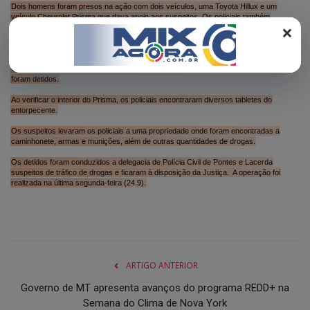
REGISTO
Dois homens foram presos na ação com dois veículos, uma Toyota Hillux e um
veículo Chevrolet Prisma que dava apoio aos suspeitos. Os policiais também
×
apreenderam U$ 6,5 mil, equivalente a quase R$ 35 mil.
A apreensão ocorreu após as equipes receberem informações de que um veículo
Prisma estaria fazendo o transporte de grande quantidade de droga na cidade. O
veículo foi acompanhado e tentou fugir da abordagem policial, porém os suspeitos
foram detidos.
Ao verificar o interior do Prisma, os policiais encontraram diversos tabletes do
entorpecente.
Os suspeitos levaram os policiais a uma propriedade onde foram encontradas a
caminhonete, armas e munições, além de outras quantidades de drogas.
Os detidos foram conduzidos a delegacia de Polícia Civil de Pontes e Lacerda
suspeitos de tráfico de drogas e ficaram à disposição da Justiça. A operação foi
realizada na última segunda-feira (24.9).
ARTIGO ANTERIOR
Governo de MT apresenta avanços do programa REDD+ na
Semana do Clima de Nova York