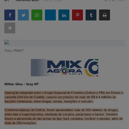
GERAL
SAÚDE
CIDADE
MEIO AMBIENTE
Foto: PMMT
COMO ANUNCIAR
EDUCAÇÃO
RÁDIO AO VIVO
QUEM SOMOS
Willian Silva – Sesp MT
Operação Integrada entre o Grupo Especial de Fronteira (Gefron e PM) em Pontes e
CONTATO
Lacerda (444 km de Cuiabá), causou um prejuízo de mais de R$ 8,4 milhões às
facções criminosas, entre drogas, armas, munições e veículos.
MIX AGORA TV
Conforme balanço do Gefron, foram apreendidos mais de 920 tabletes de drogas,
entre elas a supermaconha, cloridrato de cocaína, pasta base e haxixe. Também
CONECTE-SE
houve a apreensão de oito armas do tipo, fuzil, carabina, revólver e pistolas, além de
mais de 230 munições.