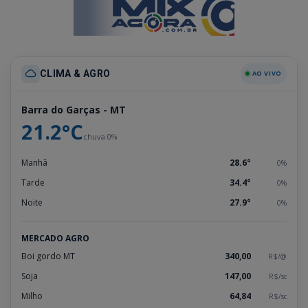
CLIMA & AGRO
AO VIVO
Barra do Garças - MT
21.2°C
chuva 0%
Manhã
28.6°
0%
Tarde
34.4°
0%
Noite
27.9°
0%
MERCADO AGRO
Boi gordo MT
340,00
R$/@
Soja
147,00
R$/sc
Milho
64,84
R$/sc