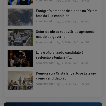
Administrador
Ago 2, 2026
0
608
Fotógrafo amador de cidade na PB tem
foto da Lua escolhida...
Administrador
Ago 2, 2026
0
600
Setor de obras rodoviárias apresenta
estudo ao governo...
Administrador
Ago 2, 2026
0
598
Lula é oficializado candidato à
reeleição e tentará 4°...
Administrador
Ago 2, 2026
0
598
Democracia Cristã lança José Estêvão
como candidato ao...
Administrador
Ago 2, 2026
0
596