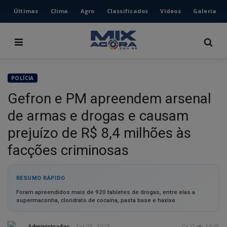
Últimas
Clima
Agro
Classificados
Vídeos
Galeria
HOME
ÚLTIMAS
CLIMA
POLÍCIA
AGRO
Gefron e PM apreendem arsenal
CLASSIFICADOS
de armas e drogas e causam
VÍDEOS
Instalar Portal de Noticias
prejuízo de R$ 8,4 milhões às
GALERIA
Aplicativo do portal de notícias
Portal de Noticias
.
facções criminosas
Acesse as notícias mais rápido, com ícone na tela inicial
ESPORTE
do celular.
Deseja instalar no celular?
POLÍCIA
RESUMO RÁPIDO
Foram apreendidos mais de 920 tabletes de drogas, entre elas a
POLÍTICA
Não
Ok
supermaconha, cloridrato de cocaína, pasta base e haxixe.
MUSICA
Administrador
Set 25, 2025
0
1845