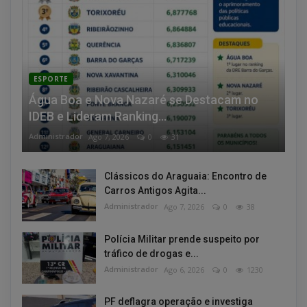
ESPORTE
Água Boa e Nova Nazaré se Destacam no
IDEB e Lideram Ranking...
Administrador
Ago 7, 2026
0
31
Clássicos do Araguaia: Encontro de
Carros Antigos Agita...
Administrador
Ago 7, 2026
0
38
Polícia Militar prende suspeito por
tráfico de drogas e...
Administrador
Ago 6, 2026
0
1230
PF deflagra operação e investiga