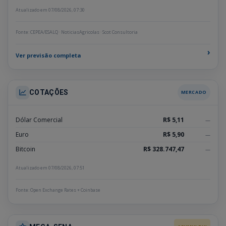
Atualizado em 07/08/2026, 07:30
Fonte: CEPEA/ESALQ · NoticiasAgricolas · Scot Consultoria
›
Ver previsão completa
COTAÇÕES
MERCADO
Dólar Comercial
R$ 5,11
—
Euro
R$ 5,90
—
Bitcoin
R$ 328.747,47
—
Atualizado em 07/08/2026, 07:51
Fonte: Open Exchange Rates + Coinbase