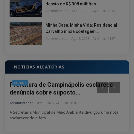
desvio de R$ 308 milhões...
Administrador
Ago 6, 2026
0
1239
Minha Casa, Minha Vida: Residencial
Carvalho inicia contagem...
Administrador
Ago 6, 2026
0
1157
NOTICIAS ALEATÓRIAS
CIDADE
PO
Prefeitura de Campinápolis esclarece
Pol
denúncia sobre suposto...
fla
Administrador
Dez 8, 2025
0
1816
Admin
camp
A Secretaria Municipal de Meio Ambiente divulgou uma nota
O age
esclarecendo o fato.
Penit