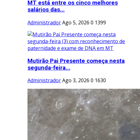
MT está entre os cinco melhores
salários das...
Administrador
Ago 5, 2026
0
1399
Mutirão Pai Presente começa nesta
segunda-feira...
Administrador
Ago 3, 2026
0
1630