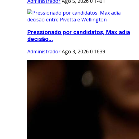
Administrador
Ago 5, 2026
0
1401
Pressionado por candidatos, Max adia
decisão...
Administrador
Ago 3, 2026
0
1639