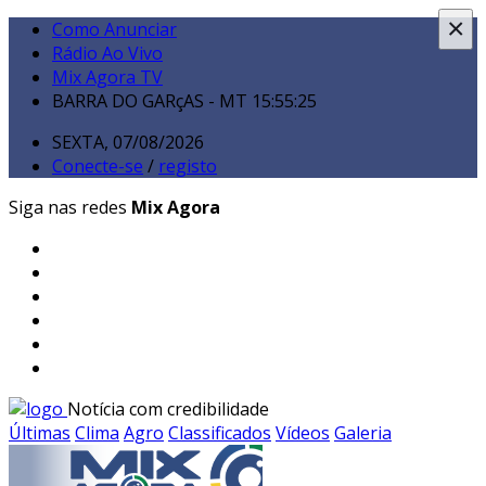
×
Como Anunciar
Rádio Ao Vivo
Mix Agora TV
BARRA DO GARçAS - MT
15:55:27
SEXTA, 07/08/2026
Conecte-se
/
registo
Siga nas redes
Mix Agora
Notícia com credibilidade
Últimas
Clima
Agro
Classificados
Vídeos
Galeria