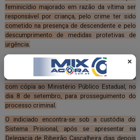
REGISTO
feminicídio majorado em razão da vítima ser
responsável por criança, pelo crime ter sido
cometido na presença de descendente e pelo
descumprimento de medidas protetivas de
urgência.
O inquérito presidido pelo delegado de Alto
×
Boa Vista, Daniel Antônio de Moura Neto, foi
relatado e encaminhado ao Poder Judiciário
com cópia ao Ministério Público Estadual, no
dia 8 de setembro, para prosseguimento do
processo criminal.
O indiciado encontra-se sob a custódia do
Sistema Prisional, após se apresentar na
Delegacia de Ribeirão Cascalheira dias depois