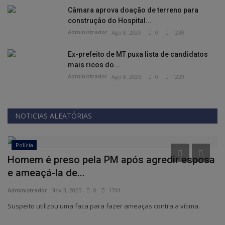
Câmara aprova doação de terreno para
construção do Hospital...
Administrador
Ago 8, 2026
0
1230
Ex-prefeito de MT puxa lista de candidatos
mais ricos do...
Administrador
Ago 8, 2026
0
1229
NOTICIAS ALEATÓRIAS
Polícia
Homem é preso pela PM após agredir esposa
S
e ameaçá-la de...
R
Administrador
Nov 3, 2025
0
1744
Ad
Suspeito utilizou uma faca para fazer ameaças contra a vítima.
Pr