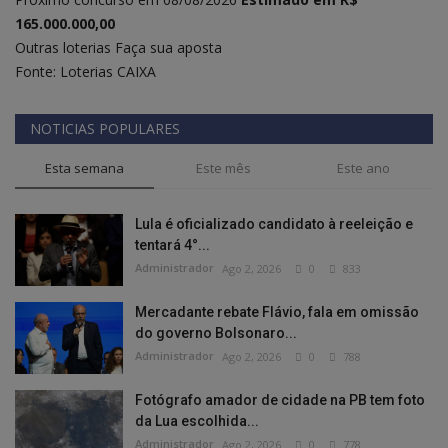
165.000.000,00
Outras loterias
Faça sua aposta
Fonte: Loterias CAIXA
NOTICIAS POPULARES
Esta semana
Este mês
Este ano
Lula é oficializado candidato à reeleição e
tentará 4°...
Administrador
Ago 2, 2026
0
833
Mercadante rebate Flávio, fala em omissão
do governo Bolsonaro...
Administrador
Ago 2, 2026
0
788
Fotógrafo amador de cidade na PB tem foto
da Lua escolhida...
Administrador
Ago 2, 2026
0
778