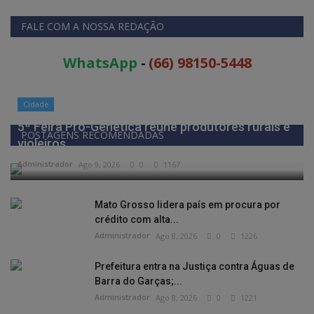
FALE COM A NOSSA REDAÇÃO
WhatsApp
-
(66) 98150-5448
Cidade
5ª Feira Pró-Genética reúne produtores rurais e
POSTAGENS RECOMENDADAS
violeiros...
Administrador
Ago 9, 2026
0
1167
Mato Grosso lidera país em procura por
crédito com alta...
Administrador
Ago 8, 2026
0
1226
Prefeitura entra na Justiça contra Águas de
Barra do Garças;...
Administrador
Ago 8, 2026
0
1221