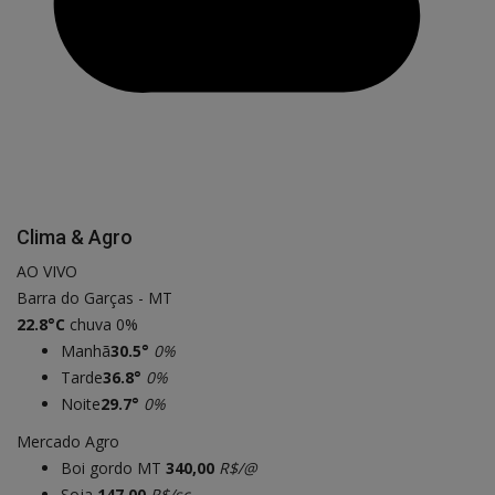
Clima & Agro
AO VIVO
Barra do Garças - MT
22.8°C
chuva 0%
Manhã
30.5°
0%
Tarde
36.8°
0%
Noite
29.7°
0%
Mercado Agro
Boi gordo MT
340,00
R$/@
Soja
147,00
R$/sc