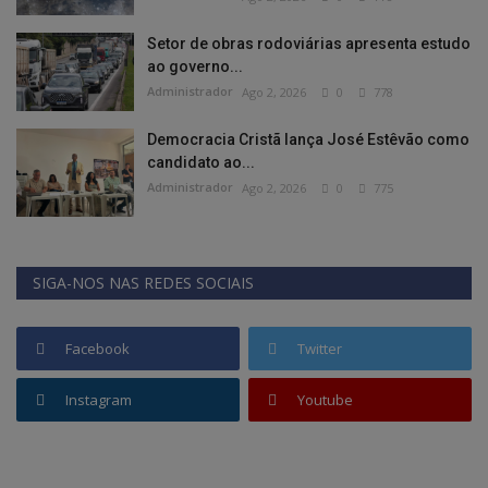
Setor de obras rodoviárias apresenta estudo
ao governo...
Administrador
Ago 2, 2026
0
778
Democracia Cristã lança José Estêvão como
candidato ao...
Administrador
Ago 2, 2026
0
775
SIGA-NOS NAS REDES SOCIAIS
Facebook
Twitter
Instagram
Youtube
TikTok
Kwai