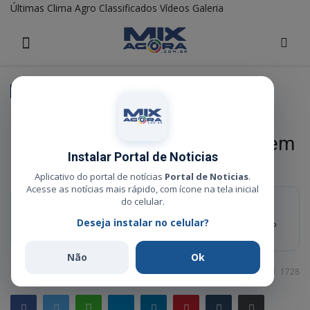
Últimas
Clima
Agro
Classificados
Vídeos
Galeria
HOME
ÚLTIMAS
CLIMA
Polícia
AGRO
Polícia Civil de Alto Boa Vista
CLASSIFICADOS
conclui inquérito e indicia homem
Instalar Portal de Noticias
por feminicídio majorado
VÍDEOS
Aplicativo do portal de notícias
Portal de Noticias
.
Acesse as notícias mais rápido, com ícone na tela inicial
GALERIA
do celular.
RESUMO RÁPIDO
ESPORTE
Deseja instalar no celular?
A vítima foi morta no dia 28 de agosto, dentro de sua residência, no
município de Novo Santo Antônio.
POLÍCIA
Não
Ok
POLÍTICA
Administrador
Set 18, 2025
0
1728
MUSICA