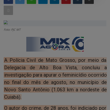
GERAL
SAÚDE
CIDADE
Foto: PJC MT
MEIO AMBIENTE
COMO ANUNCIAR
EDUCAÇÃO
A Polícia Civil de Mato Grosso, por meio da
RÁDIO AO VIVO
Delegacia de Alto Boa Vista, concluiu a
QUEM SOMOS
investigação para apurar o feminicídio ocorrido
no final do mês de agosto, no município de
CONTATO
Novo Santo Antônio (1.063 km a nordeste de
MIX AGORA TV
Cuiabá).
CONECTE-SE
O autor do crime, de 28 anos, foi indiciado por