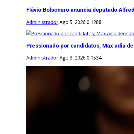
Flávio Bolsonaro anuncia deputado Alfred
Administrador
Ago 5, 2026
0
1288
Pressionado por candidatos, Max adia dec
Administrador
Ago 3, 2026
0
1534