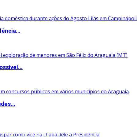
lência...
ssível...
des...