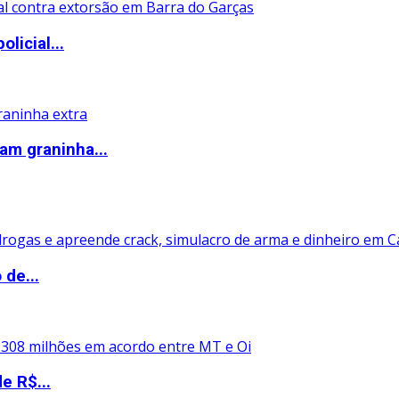
icial...
am graninha...
 de...
e R$...