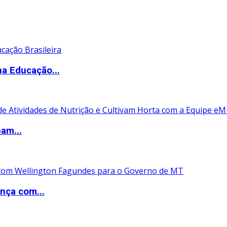
na Educação...
pam...
nça com...