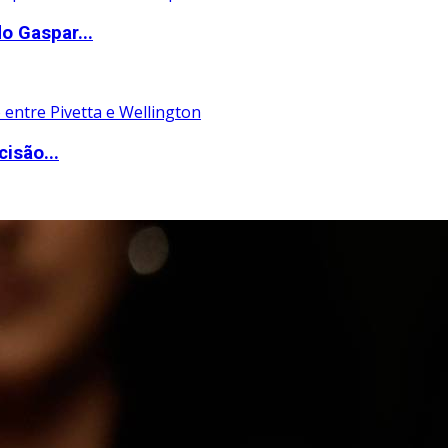
o Gaspar...
isão...