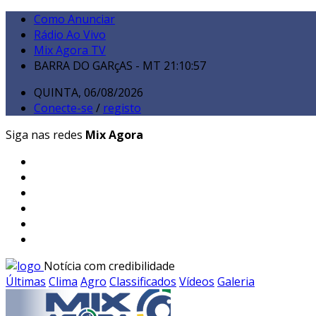
Como Anunciar
Rádio Ao Vivo
Mix Agora TV
BARRA DO GARçAS - MT
21:10:59
QUINTA, 06/08/2026
Conecte-se
/
registo
Siga nas redes
Mix Agora
Notícia com credibilidade
Últimas
Clima
Agro
Classificados
Vídeos
Galeria