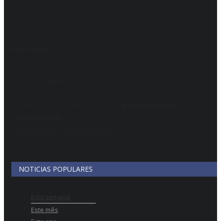
Mega-Sena
ACUMULOU!
Concurso
3041
06/08/2026
16
21
24
31
43
54
Próximo concurso em 08/08/2026
Estimado em R$
165.000.000,00
Outras loterias
Faça sua aposta
Fonte: Loterias CAIXA
NOTICIAS POPULARES
Esta semana
Este mês