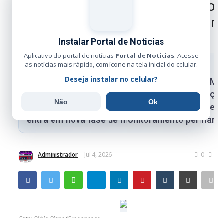
Força-tarefa reduz em 97% novo
alertas de desmatamento na Ter
Indígena Sararé
Instalar Portal de Noticias
Aplicativo do portal de notícias
Portal de Noticias
. Acesse
as notícias mais rápido, com ícone na tela inicial do celular.
RESUMO RÁPIDO
Deseja instalar no celular?
Operação federal contra o garimpo ilegal em 
Grosso registra queda expressiva na devastaç
Não
Ok
causa prejuízo de R$ 111,5 milhões ao crime e
entra em nova fase de monitoramento perman
Administrador
Jul 4, 2026
0