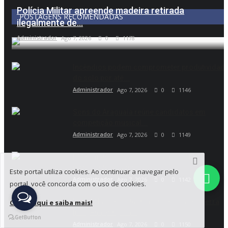
Polícia Militar apreende madeira retirada
POSTAGENS RECOMENDADAS
ilegalmente de...
Administrador
Ago 7, 2026
0
1178
Incêndios podem comprometer produtividad
do solo por até...
Administrador
Ago 7, 2026
0
1146
Sons do Araguaia reúne candidatos em
competição musical...
Administrador
Ago 7, 2026
0
1149
PM registra denúncia de suspeita de
fertilizante adulterado...
Este portal utiliza cookies. Ao continuar a navegar pelo
Administrador
Ago 7, 2026
0
1142
portal, você concorda com o uso de cookies.
Força Nacional atuará por 180 dias na Terra
Clique aqui e saiba mais!
Indígena atingida...
Administrador
Ago 7, 2026
0
1150