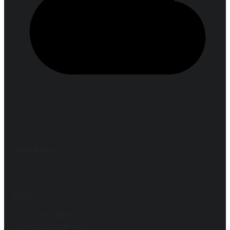
Clima & Agro
AO VIVO
Barra do Garças - MT
33.3°C
chuva 0%
Manhã
28.4°
0%
Tarde
33.8°
0%