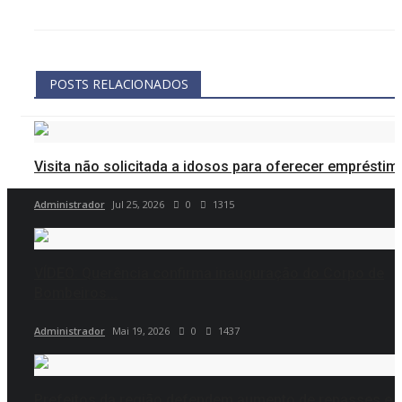
POSTS RELACIONADOS
Visita não solicitada a idosos para oferecer empréstimo
Administrador
Jul 25, 2026
0
1315
VÍDEO: Querência confirma inauguração do Corpo de
Bombeiros...
Administrador
Mai 19, 2026
0
1437
Prefeitos da região defendem aumento de repasses e