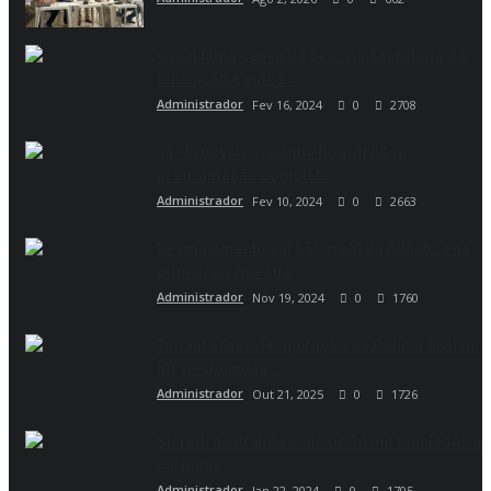
Casal filma cenas de sexo na Secretaria de
Educação e vídeo...
Administrador
Fev 16, 2024
0
2708
31ª Expovale, de Água Boa, divulga
programação completa...
Administrador
Fev 10, 2024
0
2663
Desmatamento cai 55% na Mata Atlântica no
primeiro semestre
Administrador
Nov 19, 2024
0
1760
Terceira fase de operação da Polícia Civil de
MT desmantela...
Administrador
Out 21, 2025
0
1726
Sicredi neutraliza mais de 34 mil toneladas de
carbono
Administrador
Jan 22, 2024
0
1705