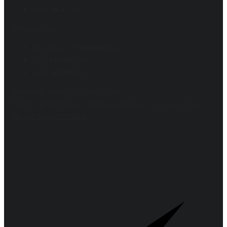
Noite
26.8°
0%
Mercado Agro
Boi gordo MT
340,00
R$/@
Soja
147,00
R$/sc
Milho
64,84
R$/sc
Atualizado em 07/08/2026, 20:30
Fonte: CEPEA/ESALQ · NoticiasAgricolas · Scot Consultoria
Ver previsão completa
›