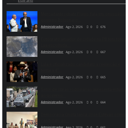
Este ano
Mercadante rebate Flávio, fala em omissão do
governo Bolsonaro...
Administrador
Ago 2, 2026
0
676
Fotógrafo amador de cidade na PB tem foto d
Lua escolhida...
Administrador
Ago 2, 2026
0
667
Lula é oficializado candidato à reeleição e
tentará 4°...
Administrador
Ago 2, 2026
0
665
Setor de obras rodoviárias apresenta estudo
ao governo...
Administrador
Ago 2, 2026
0
664
Democracia Cristã lança José Estêvão como
candidato ao...
Administrador
Ago 2, 2026
0
662