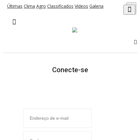
Últimas
Clima
Agro
Classificados
Vídeos
Galeria
×
HOME
ÚLTIMAS
CLIMA
AGRO
CLASSIFICADOS
VÍDEOS
GALERIA
ESPORTE
Conecte-se
POLÍCIA
POLÍTICA
MUSICA
GERAL
SAÚDE
CIDADE
MEIO AMBIENTE
COMO ANUNCIAR
EDUCAÇÃO