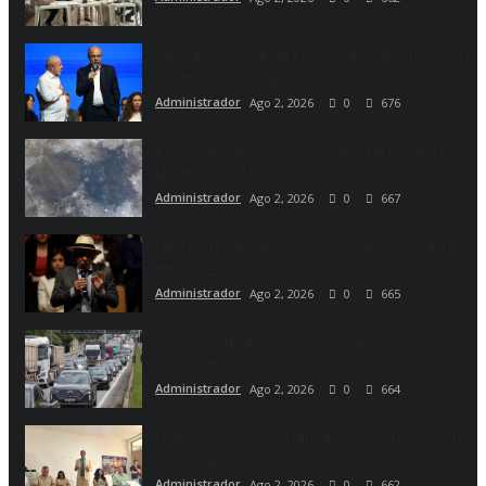
Mercadante rebate Flávio, fala em omissão do
governo Bolsonaro...
Administrador
Ago 2, 2026
0
676
Fotógrafo amador de cidade na PB tem foto d
Lua escolhida...
Administrador
Ago 2, 2026
0
667
Lula é oficializado candidato à reeleição e
tentará 4°...
Administrador
Ago 2, 2026
0
665
Setor de obras rodoviárias apresenta estudo
ao governo...
Administrador
Ago 2, 2026
0
664
Democracia Cristã lança José Estêvão como
candidato ao...
Administrador
Ago 2, 2026
0
662