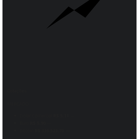
Cotações
MERCADO
Dólar Comercial
R$ 5,11
—
Euro
R$ 5,90
—
Bitcoin
R$ 330.523,70
—