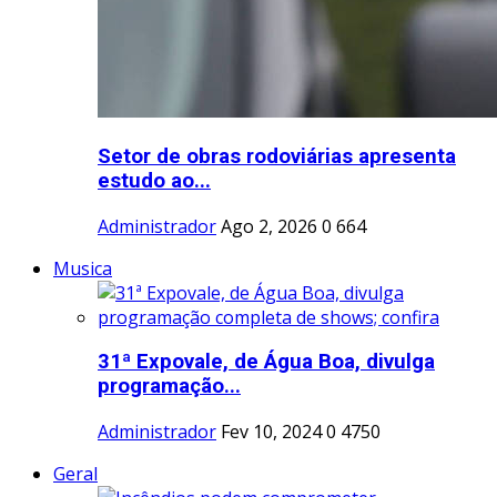
Setor de obras rodoviárias apresenta
estudo ao...
Administrador
Ago 2, 2026
0
664
Musica
31ª Expovale, de Água Boa, divulga
programação...
Administrador
Fev 10, 2024
0
4750
Geral