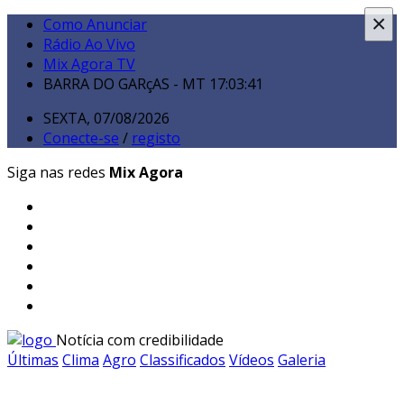
×
Como Anunciar
Rádio Ao Vivo
Mix Agora TV
BARRA DO GARçAS - MT
17:03:43
SEXTA, 07/08/2026
Conecte-se
/
registo
Siga nas redes
Mix Agora
Notícia com credibilidade
Últimas
Clima
Agro
Classificados
Vídeos
Galeria