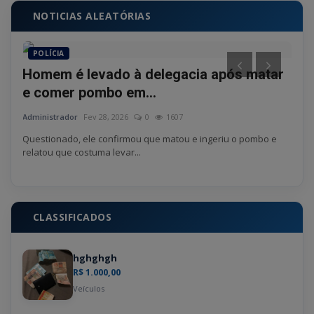
NOTICIAS ALEATÓRIAS
POLÍCIA
PO
Homem é levado à delegacia após matar
Dir
e comer pombo em...
sus
Administrador
Fev 28, 2026
0
1607
Admin
esses
Questionado, ele confirmou que matou e ingeriu o pombo e
Caso 
relatou que costuma levar...
Porto
CLASSIFICADOS
hghghgh
R$ 1.000,00
Veículos