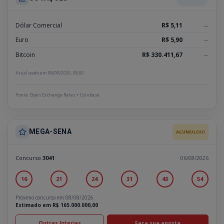
Dólar Comercial
R$ 5,11
—
Euro
R$ 5,90
—
Bitcoin
R$ 330.411,67
—
Atualizado em 08/08/2026, 08:00
Fonte: Open Exchange Rates + Coinbase
MEGA-SENA
ACUMULOU!
Concurso
3041
06/08/2026
16
21
24
31
43
54
Próximo concurso em 08/08/2026
Estimado em R$ 165.000.000,00
Outras loterias
Faça sua aposta