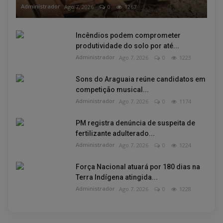
Administrador
Ago 7, 2026
0
1267
Incêndios podem comprometer
produtividade do solo por até...
Administrador
Ago 7, 2026
0
1223
Sons do Araguaia reúne candidatos em
competição musical...
Administrador
Ago 7, 2026
0
1174
PM registra denúncia de suspeita de
fertilizante adulterado...
Administrador
Ago 7, 2026
0
1224
Força Nacional atuará por 180 dias na
Terra Indígena atingida...
Administrador
Ago 7, 2026
0
1228