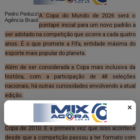
REGISTO
Pedro Peduzzi
A Copa do Mundo de 2026 será o
Agência Brasil
pontapé inicial para um novo padrão a
ser adotado na competição que ocorre a cada quatro
anos. É o que promete a Fifa, entidade máxima do
esporte mais popular do planeta.
Além de ser considerada a Copa mais inclusiva da
história, com a participação de 48 seleções
nacionais, há outras curiosidades envolvendo a atual
edição.
×
Por exemplo, o jogo de abertura repetirá o confronto
entre México e África do Sul, o mesmo que iniciou a
Copa de 2010. É a primeira vez que isso acontece
desde que a competição passou a ter formato com