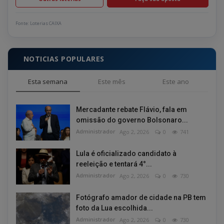
Fonte: Loterias CAIXA
NOTICIAS POPULARES
Esta semana
Este mês
Este ano
Mercadante rebate Flávio, fala em
omissão do governo Bolsonaro...
Administrador
Ago 2, 2026
0
741
Lula é oficializado candidato à
reeleição e tentará 4°...
Administrador
Ago 2, 2026
0
730
Fotógrafo amador de cidade na PB tem
foto da Lua escolhida...
Administrador
Ago 2, 2026
0
730