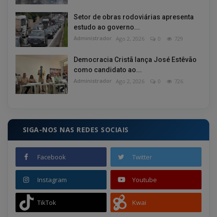
Setor de obras rodoviárias apresenta
estudo ao governo...
Administrador
Ago 2, 2026
0
729
Democracia Cristã lança José Estêvão
como candidato ao...
Administrador
Ago 2, 2026
0
726
SIGA-NOS NAS REDES SOCIAIS
Facebook
Twitter
Instagram
Youtube
TikTok
Kwai