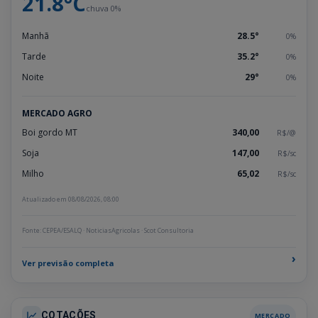
21.8°C
chuva 0%
Manhã
28.5°
0%
Tarde
35.2°
0%
Noite
29°
0%
MERCADO AGRO
Boi gordo MT
340,00
R$/@
Soja
147,00
R$/sc
Milho
65,02
R$/sc
Atualizado em 08/08/2026, 08:00
Fonte: CEPEA/ESALQ · NoticiasAgricolas · Scot Consultoria
›
Ver previsão completa
COTAÇÕES
MERCADO