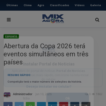
Últimas
Clima
Agro
Classificados
Vídeos
Galeria
HOME
ÚLTIMAS
CLIMA
ESPORTE
AGRO
Abertura da Copa 2026 terá
CLASSIFICADOS
eventos simultâneos em três
VÍDEOS
Instalar Portal de Noticias
países
GALERIA
Aplicativo do portal de notícias
Portal de Noticias
.
Acesse as notícias mais rápido, com ícone na tela inicial
ESPORTE
do celular.
RESUMO RÁPIDO
Deseja instalar no celular?
Competição terá o maior número de seleções da história.
POLÍCIA
POLÍTICA
Não
Ok
Administrador
Jun 10, 2026
0
1862
MUSICA