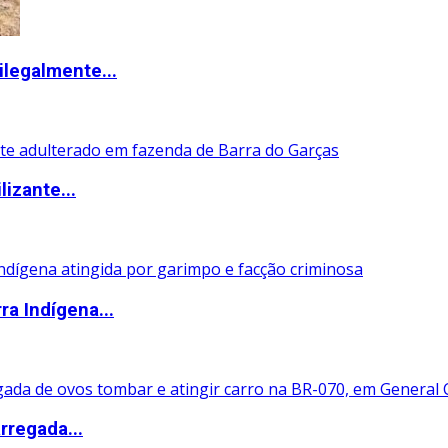
ilegalmente...
izante...
ra Indígena...
rregada...