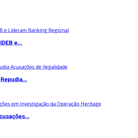
DEB e...
Repudia...
cusações...