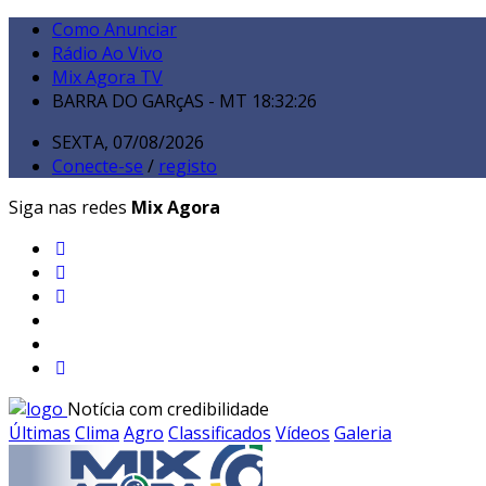
Como Anunciar
Rádio Ao Vivo
Mix Agora TV
BARRA DO GARçAS - MT
18:32:27
SEXTA, 07/08/2026
Conecte-se
/
registo
Siga nas redes
Mix Agora
Notícia com credibilidade
Últimas
Clima
Agro
Classificados
Vídeos
Galeria