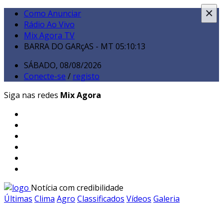
×
Como Anunciar
Rádio Ao Vivo
Mix Agora TV
BARRA DO GARçAS - MT
05:10:15
SÁBADO, 08/08/2026
Conecte-se
/
registo
Siga nas redes
Mix Agora
Notícia com credibilidade
Últimas
Clima
Agro
Classificados
Vídeos
Galeria