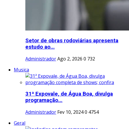
Setor de obras rodoviárias apresenta
estudo ao...
Administrador
Ago 2, 2026
0
732
Musica
31ª Expovale, de Água Boa, divulga
programação...
Administrador
Fev 10, 2024
0
4754
Geral