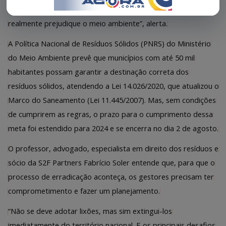
isso acarrete uma série de doenças na área de saúde e
realmente prejudique o meio ambiente”, alerta.
A Política Nacional de Resíduos Sólidos (PNRS) do Ministério
do Meio Ambiente prevê que municípios com até 50 mil
habitantes possam garantir a destinação correta dos
resíduos sólidos, atendendo a Lei 14.026/2020, que atualizou o
Marco do Saneamento (Lei 11.445/2007). Mas, sem condições
de cumprirem as regras, o prazo para o cumprimento dessa
meta foi estendido para 2024 e se encerra no dia 2 de agosto.
O professor, advogado, especialista em direito dos resíduos e
sócio da S2F Partners Fabrício Soler entende que, para que o
processo de erradicação aconteça, os gestores precisam ter
comprometimento e fazer um planejamento.
“Não se deve adotar lixões, mas sim extingui-los
imediatamente do território nacional. E os principais desafios