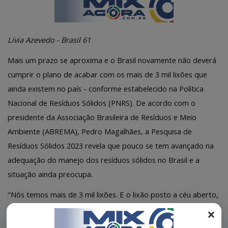
REGISTO
Lívia Azevedo - Brasil 61
Mais um prazo se aproxima e o Brasil novamente não deverá
cumprir o plano de acabar com os mais de 3 mil lixões que
ainda existem no país - conforme estabelecido na Política
Nacional de Resíduos Sólidos (PNRS). De acordo com o
presidente da Associação Brasileira de Resíduos e Meio
Ambiente (ABREMA), Pedro Magalhães, a Pesquisa de
Resíduos Sólidos 2023 revela que pouco se tem avançado na
adequação do manejo dos resíduos sólidos no Brasil e a
situação ainda preocupa.
“Nós temos mais de 3 mil lixões. E o lixão posto a céu aberto,
ele principalmente, através do chorume, contamina o lençol
×
freático, contamina os igarapés, os rios, fazendo com que