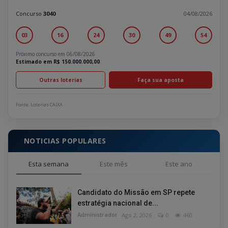
Concurso
3040
04/08/2026
03
16
24
30
49
54
Próximo concurso em 06/08/2026
Estimado em R$ 150.000.000,00
Outras loterias
Faça sua aposta
Fonte: Loterias CAIXA
NOTICIAS POPULARES
Esta semana
Este mês
Este ano
Candidato do Missão em SP repete
estratégia nacional de...
Administrador
Ago 2, 2026
0
460