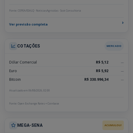
Fonte: CEPEA/ESALQ · NoticiasAgricolas · Scot Consultoria
›
Ver previsão completa
COTAÇÕES
MERCADO
Dólar Comercial
R$ 5,12
—
Euro
R$ 5,92
—
Bitcoin
R$ 330.996,34
—
Atualizado em 06/08/2026, 02:00
Fonte: Open Exchange Rates + Coinbase
MEGA-SENA
ACUMULOU!