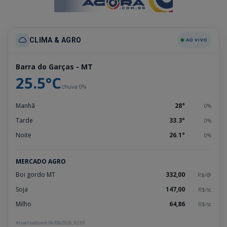
CLIMA & AGRO
AO VIVO
Barra do Garças - MT
25.5°C
chuva 0%
Manhã
28°
0%
Tarde
33.3°
0%
Noite
26.1°
0%
MERCADO AGRO
Boi gordo MT
332,00
R$/@
Soja
147,00
R$/sc
Milho
64,86
R$/sc
Atualizado em 06/08/2026, 02:00