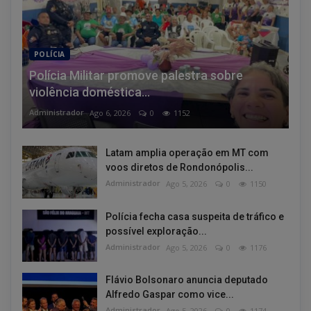
POLÍCIA
Polícia Militar promove palestra sobre
violência doméstica...
Administrador
Ago 6, 2026
0
1152
Latam amplia operação em MT com
voos diretos de Rondonópolis...
Administrador
Ago 5, 2026
0
1150
Polícia fecha casa suspeita de tráfico e
possível exploração...
Administrador
Ago 5, 2026
0
1176
Flávio Bolsonaro anuncia deputado
Alfredo Gaspar como vice...
Administrador
Ago 5, 2026
0
1174