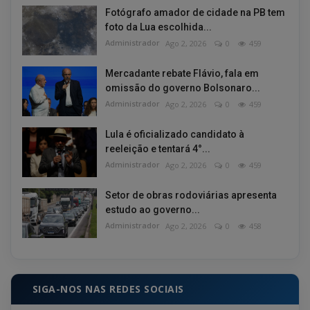
Fotógrafo amador de cidade na PB tem
foto da Lua escolhida...
Administrador
Ago 2, 2026
0
459
Mercadante rebate Flávio, fala em
omissão do governo Bolsonaro...
Administrador
Ago 2, 2026
0
459
Lula é oficializado candidato à
reeleição e tentará 4°...
Administrador
Ago 2, 2026
0
459
Setor de obras rodoviárias apresenta
estudo ao governo...
Administrador
Ago 2, 2026
0
458
SIGA-NOS NAS REDES SOCIAIS