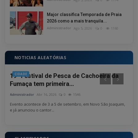
Major classifica Temporada de Praia
2026 como a mais tranquila...
Administrador
Ago 5, 2026
0
1160
NOTICIAS ALEATÓRIAS
CIDADE
PO
19º Festival de Pesca de Cachoeira da
Sus
Fumaça tem primeira...
pre
Administrador
Abr 16, 2026
0
1546
Admin
a um
Evento acontece de 3 a 5 de setembro, em Novo São Joaquim,
Segun
e já anunciou o cantor...