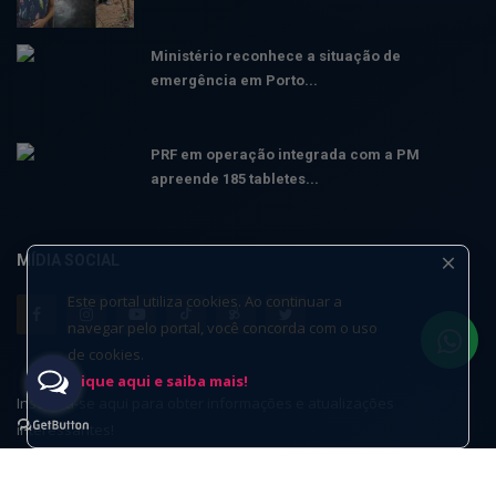
Ministério reconhece a situação de
emergência em Porto...
PRF em operação integrada com a PM
apreende 185 tabletes...
MÍDIA SOCIAL
Este portal utiliza cookies. Ao continuar a
navegar pelo portal, você concorda com o uso
de cookies.
Clique aqui e saiba mais!
Inscreva-se aqui para obter informações e atualizações
interessantes!