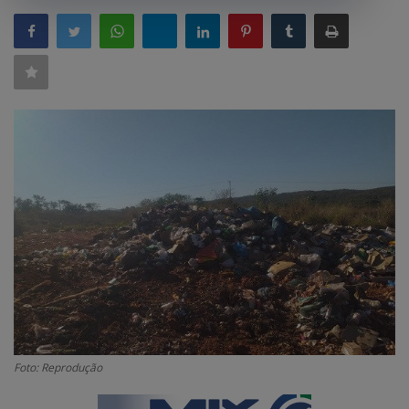
GERAL
SAÚDE
CIDADE
MEIO AMBIENTE
COMO ANUNCIAR
EDUCAÇÃO
RÁDIO AO VIVO
QUEM SOMOS
CONTATO
MIX AGORA TV
Foto: Reprodução
CONECTE-SE