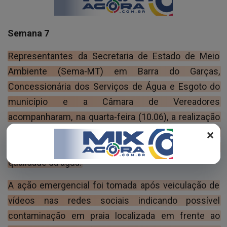
REGISTO
Semana 7
Representantes da Secretaria de Estado de Meio
Ambiente (Sema-MT) em Barra do Garças,
Concessionária dos Serviços de Água e Esgoto do
município e a Câmara de Vereadores
acompanharam, na quarta-feira (10.06), a realização
×
de coletas de amostras no Rio Araguaia pela Agência
de Regulação e Fiscalização (Argif) para verificar a
qualidade da água.
A ação emergencial foi tomada após veiculação de
vídeos nas redes sociais indicando possível
contaminação em praia localizada em frente ao