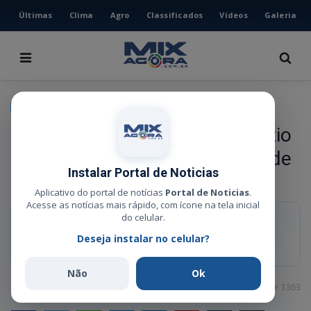
Últimas
Clima
Agro
Classificados
Vídeos
Galeria
HOME
ÚLTIMAS
CLIMA
CIDADE
AGRO
Sema acompanha coletas no Rio
CLASSIFICADOS
Araguaia para verificar qualidade
VÍDEOS
Instalar Portal de Noticias
da água
GALERIA
Aplicativo do portal de notícias
Portal de Noticias
.
Acesse as notícias mais rápido, com ícone na tela inicial
ESPORTE
do celular.
RESUMO RÁPIDO
Deseja instalar no celular?
Ação emergencial foi tomada após veiculação de vídeos nas redes
POLÍCIA
sociais indicando possível contaminação em praia local.
POLÍTICA
Não
Ok
Administrador
Jun 12, 2026
0
1363
MUSICA