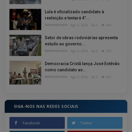
Lula é oficializado candidato à
reeleição e tentará 4°...
Administrador
Ago 2, 2026
0
523
Setor de obras rodoviárias apresenta
estudo ao governo...
Administrador
Ago 2, 2026
0
523
Democracia Cristã lança José Estêvão
como candidato ao...
Administrador
Ago 2, 2026
0
521
SIGA-NOS NAS REDES SOCIAIS
Facebook
Twitter