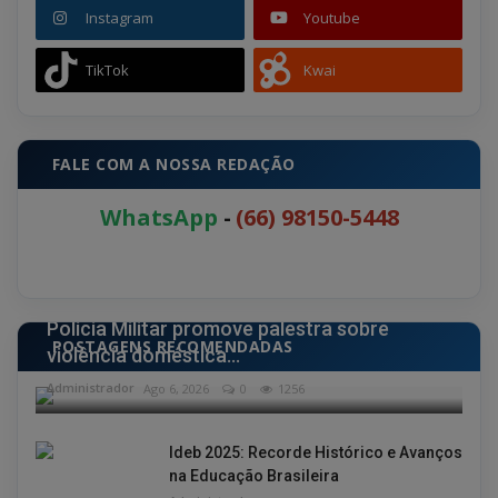
Instagram
Youtube
TikTok
Kwai
FALE COM A NOSSA REDAÇÃO
WhatsApp
-
(66) 98150-5448
POLÍCIA
Polícia Militar promove palestra sobre
POSTAGENS RECOMENDADAS
violência doméstica...
Administrador
Ago 6, 2026
0
1256
Ideb 2025: Recorde Histórico e Avanços
na Educação Brasileira