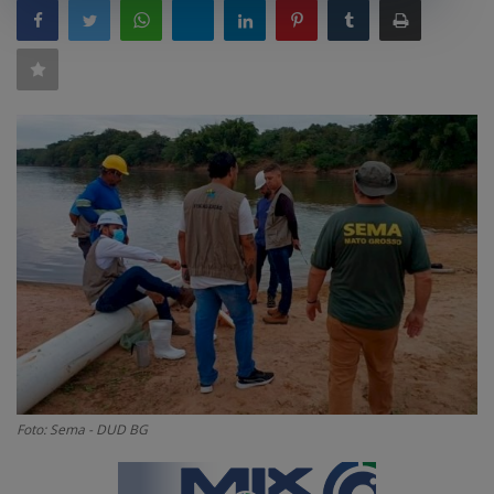
GERAL
SAÚDE
CIDADE
MEIO AMBIENTE
COMO ANUNCIAR
EDUCAÇÃO
RÁDIO AO VIVO
QUEM SOMOS
CONTATO
MIX AGORA TV
Foto: Sema - DUD BG
CONECTE-SE