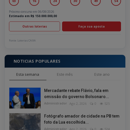
03
16
24
30
49
54
Próximo concurso em 06/08/2026
Estimado em R$ 150.000.000,00
Outras loterias
Faça sua aposta
Fonte: Loterias CAIXA
NOTICIAS POPULARES
Esta semana
Este mês
Este ano
Mercadante rebate Flávio, fala em
omissão do governo Bolsonaro...
Administrador
Ago 2, 2026
0
525
Fotógrafo amador de cidade na PB tem
foto da Lua escolhida...
Administrador
Ago 2, 2026
0
524