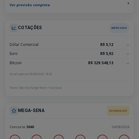
›
Ver previsão completa
COTAÇÕES
MERCADO
Dólar Comercial
R$ 5,12
—
Euro
R$ 5,92
—
Bitcoin
R$ 329.548,13
—
Atualizado em 06/08/2026, 18:20
Fonte: Open Exchange Rates + Coinbase
MEGA-SENA
ACUMULOU!
Concurso
3040
04/08/2026