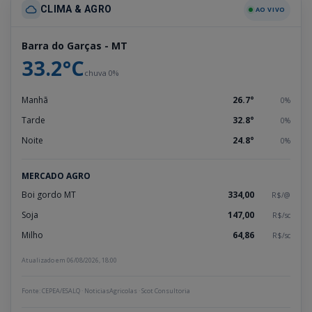
CLIMA & AGRO
AO VIVO
Barra do Garças - MT
33.2°C
chuva 0%
Manhã
26.7°
0%
Tarde
32.8°
0%
Noite
24.8°
0%
MERCADO AGRO
Boi gordo MT
334,00
R$/@
Soja
147,00
R$/sc
Milho
64,86
R$/sc
Atualizado em 06/08/2026, 18:00
Fonte: CEPEA/ESALQ · NoticiasAgricolas · Scot Consultoria