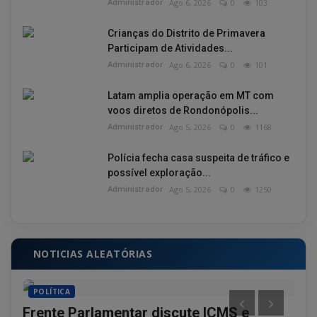
Administrador
Ago 6, 2026
0
103
Crianças do Distrito de Primavera
Participam de Atividades...
Administrador
Ago 6, 2026
0
101
Latam amplia operação em MT com
voos diretos de Rondonópolis...
Administrador
Ago 5, 2026
0
1168
Polícia fecha casa suspeita de tráfico e
possível exploração...
Administrador
Ago 5, 2026
0
1250
NOTICIAS ALEATÓRIAS
POLÍTICA
PO
Frente Parlamentar discute ICMS e
Jov