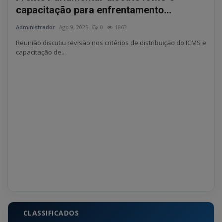
capacitação para enfrentamento...
e t
Administrador
Ago 9, 2025
0
1863
Admin
Reunião discutiu revisão nos critérios de distribuição do ICMS e
Ningu
capacitação de...
CLASSIFICADOS