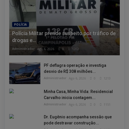
POLÍCIA
Polícia Militar prende suspeito por tráfico de
drogas e...
Administrador
Ago 6, 2026
0
1202
PF deflagra operação e investiga
desvio de R$ 308 milhões...
Administrador
Ago 6, 2026
0
1213
Minha Casa, Minha Vida: Residencial
Carvalho inicia contagem...
Administrador
Ago 6, 2026
0
1151
Dr. Eugênio acompanha sessão que
pode destravar construção...