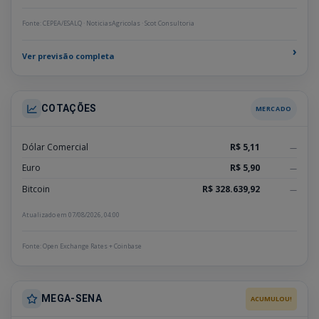
Fonte: CEPEA/ESALQ · NoticiasAgricolas · Scot Consultoria
›
Ver previsão completa
COTAÇÕES
MERCADO
Dólar Comercial
R$ 5,11
—
Euro
R$ 5,90
—
Bitcoin
R$ 328.639,92
—
Atualizado em 07/08/2026, 04:00
Fonte: Open Exchange Rates + Coinbase
MEGA-SENA
ACUMULOU!