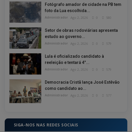
Fotógrafo amador de cidade na PB tem
foto da Lua escolhida...
Administrador
Ago 2, 2026
0
580
Setor de obras rodoviárias apresenta
estudo ao governo...
Administrador
Ago 2, 2026
0
579
Lula é oficializado candidato à
reeleição e tentará 4°...
Administrador
Ago 2, 2026
0
579
Democracia Cristã lança José Estêvão
como candidato ao...
Administrador
Ago 2, 2026
0
577
SIGA-NOS NAS REDES SOCIAIS