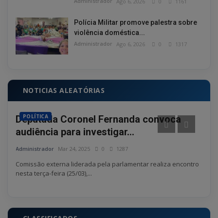
Administrador
Ago 6, 2026
0
1161
Polícia Militar promove palestra sobre
violência doméstica...
Administrador
Ago 6, 2026
0
1317
NOTICIAS ALEATÓRIAS
POLÍTICA
PO
Deputada Coronel Fernanda convoca
Hom
audiência para investigar...
fac
Administrador
Mar 24, 2025
0
1287
Admin
Comissão externa liderada pela parlamentar realiza encontro
No m
nesta terça-feira (25/03),...
ter s