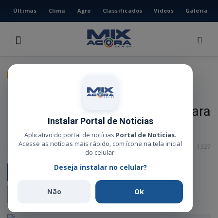
Últimas
Clima
Agro
Classificados
Vídeos
Galeria
HOME
ÚLTIMAS
CLIMA
GERAL
AGRO
Cacique Raoni apresenta boa
CLASSIFICADOS
evolução clínica em UTI e vai para
VÍDEOS
Instalar Portal de Noticias
enfermaria
GALERIA
Aplicativo do portal de notícias
Portal de Noticias
.
Acesse as notícias mais rápido, com ícone na tela inicial
Administrador
Jul 7, 2026
0
1327
ESPORTE
do celular.
Deseja instalar no celular?
POLÍCIA
POLÍTICA
Não
Ok
MUSICA