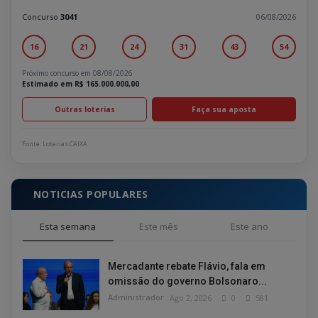
Concurso
3041
06/08/2026
16
21
24
31
43
54
Próximo concurso em 08/08/2026
Estimado em R$ 165.000.000,00
Outras loterias
Faça sua aposta
Fonte: Loterias CAIXA
NOTICIAS POPULARES
Esta semana
Este mês
Este ano
Mercadante rebate Flávio, fala em
omissão do governo Bolsonaro...
Administrador
Ago 2, 2026
0
581