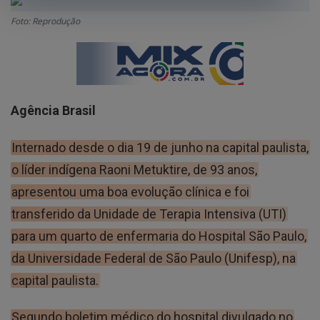
GERAL
Foto: Reprodução
SAÚDE
CIDADE
MEIO AMBIENTE
Agência Brasil
COMO ANUNCIAR
Internado desde o dia 19 de junho na capital paulista,
EDUCAÇÃO
o líder indígena Raoni Metuktire, de 93 anos,
RÁDIO AO VIVO
apresentou uma boa evolução clínica e foi
QUEM SOMOS
transferido da Unidade de Terapia Intensiva (UTI)
para um quarto de enfermaria do Hospital São Paulo,
CONTATO
da Universidade Federal de São Paulo (Unifesp), na
MIX AGORA TV
capital paulista.
CONECTE-SE
Segundo boletim médico do hospital divulgado no