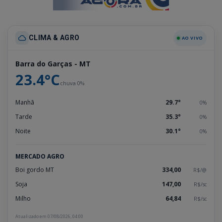
CLIMA & AGRO
AO VIVO
Barra do Garças - MT
23.4°C
chuva 0%
Manhã
29.7°
0%
Tarde
35.3°
0%
Noite
30.1°
0%
MERCADO AGRO
Boi gordo MT
334,00
R$/@
Soja
147,00
R$/sc
Milho
64,84
R$/sc
Atualizado em 07/08/2026, 04:00