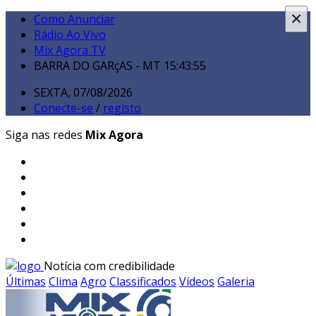
×
Como Anunciar
Rádio Ao Vivo
Mix Agora TV
BARRA DO GARçAS - MT
15:43:57
SEXTA, 07/08/2026
Conecte-se
/
registo
Siga nas redes
Mix Agora
Notícia com credibilidade
Últimas
Clima
Agro
Classificados
Vídeos
Galeria