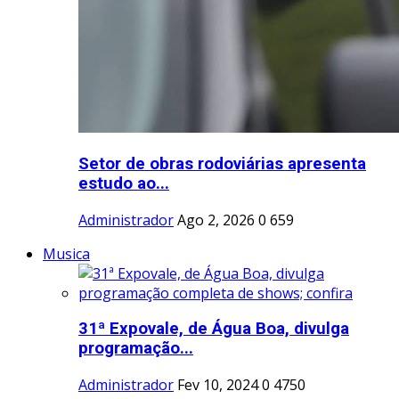
Setor de obras rodoviárias apresenta
estudo ao...
Administrador
Ago 2, 2026
0
659
Musica
31ª Expovale, de Água Boa, divulga
programação...
Administrador
Fev 10, 2024
0
4750