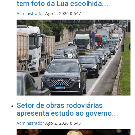
tem foto da Lua escolhida...
Administrador
Ago 2, 2026
0
647
Setor de obras rodoviárias
apresenta estudo ao governo...
Administrador
Ago 2, 2026
0
645