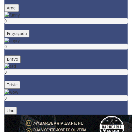
Amei
0
Engraçado
0
Bravo
0
Triste
0
Uau