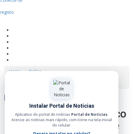
Conecte-se
registo
Home
Polícia
Cidades PM prende cinco faccionados e apreende
brinquedos que seriam distribuídos por facção
Polícia
Instalar Portal de Noticias
Cidades PM prende cinco
Aplicativo do portal de notícias
Portal de Noticias
.
Acesse as notícias mais rápido, com ícone na tela inicial
faccionados e apreende
do celular.
Deseja instalar no celular?