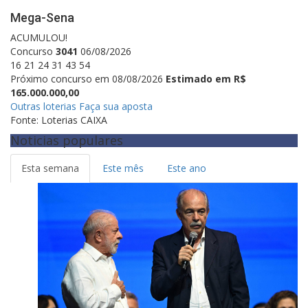
Mega-Sena
ACUMULOU!
Concurso
3041
06/08/2026
16
21
24
31
43
54
Próximo concurso em 08/08/2026
Estimado em R$
165.000.000,00
Outras loterias
Faça sua aposta
Fonte: Loterias CAIXA
Noticias populares
Esta semana
Este mês
Este ano