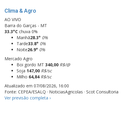
Clima & Agro
AO VIVO
Barra do Garças - MT
33.3°C
chuva 0%
Manhã
28.3°
0%
Tarde
33.8°
0%
Noite
26.9°
0%
Mercado Agro
Boi gordo MT
340,00
R$/@
Soja
147,00
R$/sc
Milho
64,84
R$/sc
Atualizado em 07/08/2026, 16:00
Fonte: CEPEA/ESALQ · NoticiasAgricolas · Scot Consultoria
Ver previsão completa
›