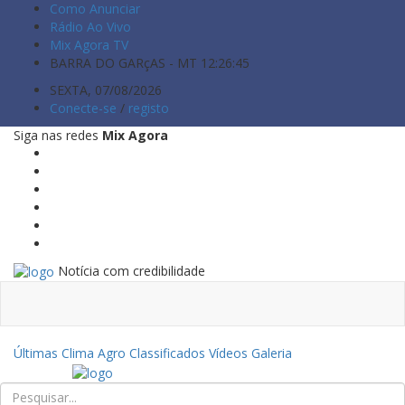
Como Anunciar
Rádio Ao Vivo
Mix Agora TV
BARRA DO GARçAS - MT
12:26:47
SEXTA, 07/08/2026
Conecte-se
/
registo
Siga nas redes
Mix Agora
Notícia com credibilidade
Últimas
Clima
Agro
Classificados
Vídeos
Galeria