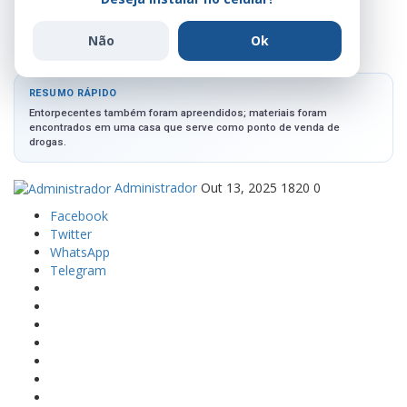
brinquedos que seriam
distribuídos por facção
Não
Ok
RESUMO RÁPIDO
Entorpecentes também foram apreendidos; materiais foram
encontrados em uma casa que serve como ponto de venda de
drogas.
Administrador
Out 13, 2025
1820
0
Facebook
Twitter
WhatsApp
Telegram