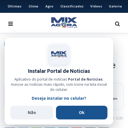
Últimas
Clima
Agro
Classificados
Vídeos
Galeria
HOME
ÚLTIMAS
CLIMA
EDUCAÇÃO
AGRO
Seduc inicia entrega do kit de
CLASSIFICADOS
uniformes para escolas da rede
VÍDEOS
Instalar Portal de Noticias
estadual de ensino
GALERIA
Aplicativo do portal de notícias
Portal de Noticias
.
Acesse as notícias mais rápido, com ícone na tela inicial
ESPORTE
do celular.
RESUMO RÁPIDO
Deseja instalar no celular?
A previsão é de que até meados de março todas as unidades tenham
POLÍCIA
recebido os itens.
POLÍTICA
Não
Ok
Administrador
Jan 10, 2026
0
2281
MUSICA