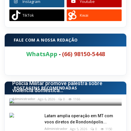
Instagram
Youtube
TikTok
Kwai
FALE COM A NOSSA REDAÇÃO
WhatsApp
-
(66) 98150-5448
POLÍCIA
Polícia Militar promove palestra sobre
POSTAGENS RECOMENDADAS
violência doméstica...
Administrador
Ago 6, 2026
0
1166
Latam amplia operação em MT com
voos diretos de Rondonópolis...
Administrador
Ago 5, 2026
0
1150