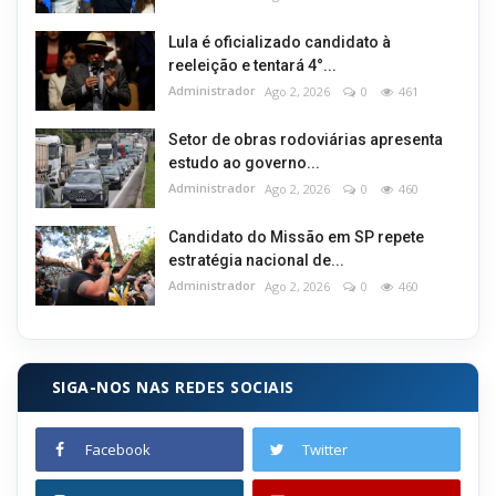
Lula é oficializado candidato à
reeleição e tentará 4°...
Administrador
Ago 2, 2026
0
461
Setor de obras rodoviárias apresenta
estudo ao governo...
Administrador
Ago 2, 2026
0
460
Candidato do Missão em SP repete
estratégia nacional de...
Administrador
Ago 2, 2026
0
460
SIGA-NOS NAS REDES SOCIAIS
Facebook
Twitter