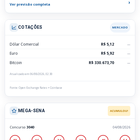
›
Ver previsão completa
COTAÇÕES
MERCADO
Dólar Comercial
R$ 5,12
—
Euro
R$ 5,92
—
Bitcoin
R$ 330.673,70
—
Atualizado em 06/08/2026, 02:30
Fonte: Open Exchange Rates + Coinbase
MEGA-SENA
ACUMULOU!
Concurso
3040
04/08/2026