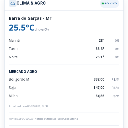
CLIMA & AGRO
AO VIVO
Barra do Garças - MT
25.5°C
chuva 0%
Manhã
28°
0%
Tarde
33.3°
0%
Noite
26.1°
0%
MERCADO AGRO
Boi gordo MT
332,00
R$/@
Soja
147,00
R$/sc
Milho
64,86
R$/sc
Atualizado em 06/08/2026, 02:30
Fonte: CEPEA/ESALQ · NoticiasAgricolas · Scot Consultoria