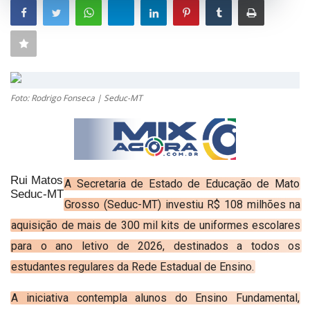
GERAL
SAÚDE
CIDADE
MEIO AMBIENTE
Foto: Rodrigo Fonseca | Seduc-MT
COMO ANUNCIAR
EDUCAÇÃO
RÁDIO AO VIVO
Rui Matos
A Secretaria de Estado de Educação de Mato
Seduc-MT
QUEM SOMOS
Grosso (Seduc-MT) investiu R$ 108 milhões na
aquisição de mais de 300 mil kits de uniformes escolares
CONTATO
para o ano letivo de 2026, destinados a todos os
MIX AGORA TV
estudantes regulares da Rede Estadual de Ensino.
CONECTE-SE
A iniciativa contempla alunos do Ensino Fundamental,