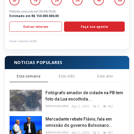
03
16
24
30
49
54
Próximo concurso em 06/08/2026
Estimado em R$ 150.000.000,00
Outras loterias
Faça sua aposta
Fonte: Loterias CAIXA
NOTICIAS POPULARES
Esta semana
Este mês
Este ano
Fotógrafo amador de cidade na PB tem
foto da Lua escolhida...
Administrador
Ago 2, 2026
0
462
Mercadante rebate Flávio, fala em
omissão do governo Bolsonaro...
Administrador
Ago 2, 2026
0
461